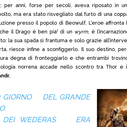
 per anni, forse per secoli, aveva riposato in u
olto, ma era stato risvegliato dal furto di una cop
zione presso il popolo di Beowulf. L’eroe affronta 
che il Drago è ben pià¹ di un
wyrm
, è l’incarnazio
to: la sua spada si frantuma e solo grazie all’interv
ta, riesce infine a sconfiggerlo. Il suo destino, per
atura degna di fronteggiarlo e che entrambi trovin
ologia norrena accade nello scontro tra Thor e i
ndr.
MO GIORNO DEL GRANDE
O.
O DEI WEDERAS ERA