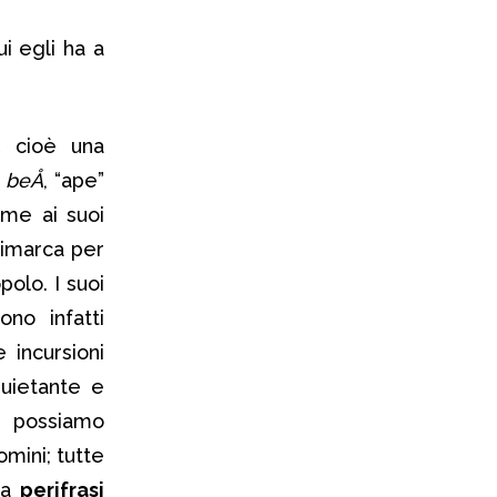
i egli ha a
,
cioè una
beÅ
, “ape”
ieme ai suoi
nimarca per
polo. I suoi
ono infatti
e incursioni
quietante e
e possiamo
mini; tutte
 da
perifrasi