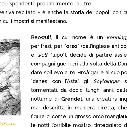
corrispondenti probabilmente ai tre
veniva recitato – è anche la storia dei popoli con cu
n cui i mostri si manifestano.
Beowulf, il cui nome è un
kenning
perifrasi, per “
orso
” (dall’inglese antico
e
wulf
, “lupo”), decide di partire ass
compagni guerrieri alla volta della Da
dare sollievo al re Hroà°gar e al suo po
“danesi con l’Asta”, gli
Scyldingas,
s
tormentati, da dodici lunghi anni, dall
notturne di
Grendel
, una creatura in
mai descritta in maniera diretta, ch
figurarci come un grosso orco mangiauo
 TheFool432
le notti l’orribile mostro, tinteggiato