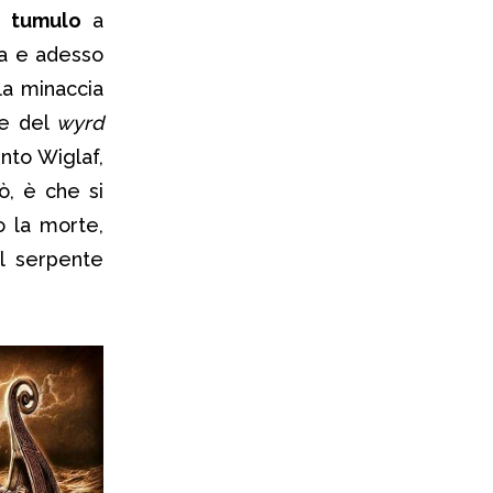
n
tumulo
a
pa e adesso
la minaccia
ne del
w
yrd
ento Wiglaf,
ò, è che si
o la morte,
l serpente