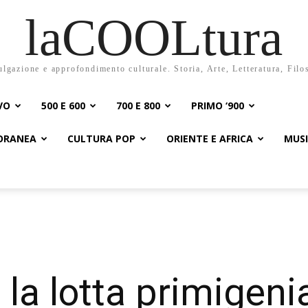
laCOOLtura
ulgazione e approfondimento culturale. Storia, Arte, Letteratura, Filo
VO
500 E 600
700 E 800
PRIMO ‘900
PORANEA
CULTURA POP
ORIENTE E AFRICA
MUS
 la lotta primigenia