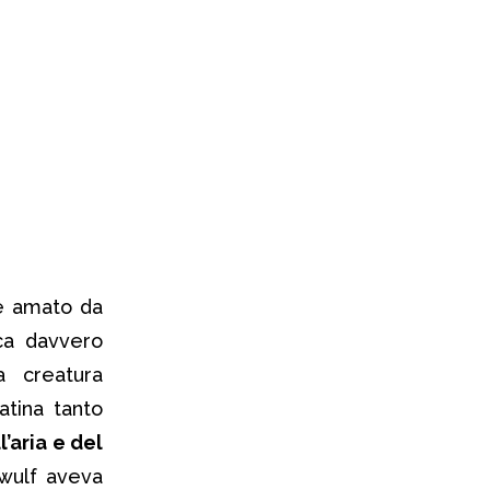
 e amato da
nica davvero
a creatura
atina tanto
’aria e del
owulf aveva