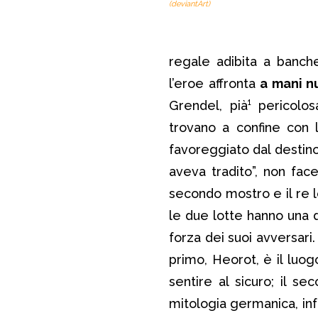
(deviantArt)
regale adibita a banche
l’eroe affronta
a mani n
Grendel, pià¹ pericolos
trovano a confine con 
favoreggiato dal destino:
aveva tradito”, non fac
secondo mostro e il re l
le due lotte hanno una d
forza dei suoi avversari.
primo, Heorot, è il luog
sentire al sicuro; il s
mitologia germanica, infa