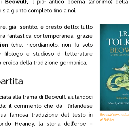
di
Beowulf,
il pià¹ antico poema (anonimo) della 
 sia giunto completo fino a noi.
re, già sentito, è presto detto: tutto
tura fantastica contemporanea, grazie
kien
(che, ricordiamolo, non fu solo
 filologo e studioso di letterature
ica eroica della tradizione germanica.
artita
iata alla trama di Beowulf, aiutandoci
da: il commento che dà l’irlandese
ua famosa traduzione del testo in
Beowulf con tradu
di Tolkien.
ndo Heaney, la storia dell’eroe –