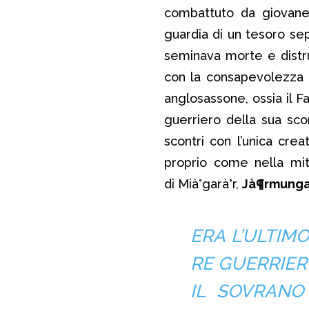
combattuto da giovane;
guardia di un tesoro sep
seminava morte e distru
con la consapevolezza 
anglosassone, ossia il Fa
guerriero della sua scor
scontri con l’unica cre
proprio come nella mit
di Mià°garà°r,
Jà¶rmunga
ERA L’ULTI
RE GUERRIER
IL SOVRAN