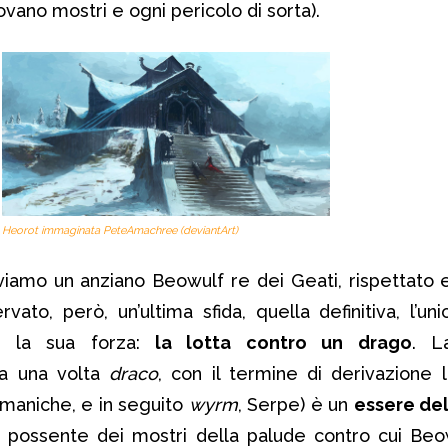
rovano mostri e ogni pericolo di sorta).
Heorot immaginata PeteAmachree (deviantArt)
oviamo un anziano Beowulf re dei Geati, rispettato
ervato, però, un’ultima sfida, quella definitiva, l’u
 la sua forza:
la lotta contro un drago
. L
ta una volta
draco
, con il termine di derivazione l
rmaniche, e in seguito
wyrm
, Serpe) è un
essere dell
e possente dei mostri della palude contro cui Be