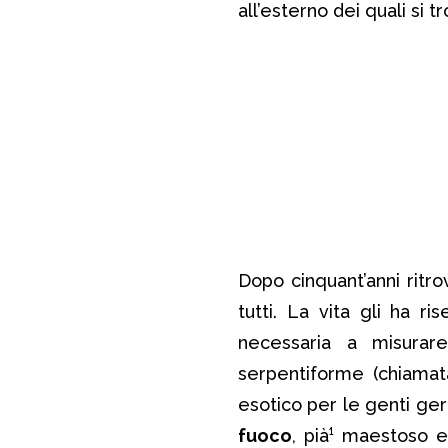
all’esterno dei quali si t
Dopo cinquant’anni ritr
tutti. La vita gli ha ris
necessaria a misurare
serpentiforme (chiama
esotico per le genti ge
fuoco
, pià¹ maestoso 