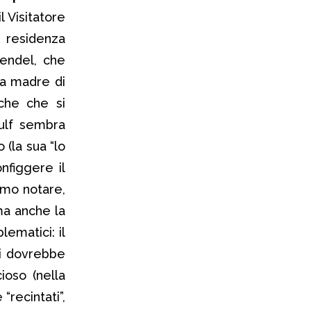
il Visitatore
, residenza
rendel, che
la madre di
iche che si
ulf sembra
 (la sua “lo
nfiggere il
amo notare,
ma anche la
lematici: il
si dovrebbe
ioso (nella
“recintati”,