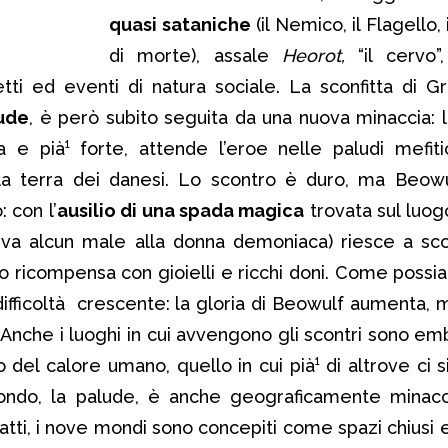
quasi sataniche
(il Nemico, il Flagello, 
di morte), assale
Heorot,
“il cervo”
tti ed eventi di natura sociale. La sconfitta di G
ude
, è però subito seguita da una nuova minaccia: 
a e pià¹ forte, attende l’eroe nelle paludi mefit
la terra dei danesi. Lo scontro è duro, ma Beow
 con l’
ausilio di una spada magica
trovata sul luogo
eva alcun male alla donna demoniaca) riesce a sco
o ricompensa con gioielli e ricchi doni. Come possi
ifficoltà crescente: la gloria di Beowulf aumenta, 
 Anche i luoghi in cui avvengono gli scontri sono emb
o del calore umano, quello in cui pià¹ di altrove ci 
econdo, la palude, è anche geograficamente minacc
tti, i nove mondi sono concepiti come spazi chiusi e 