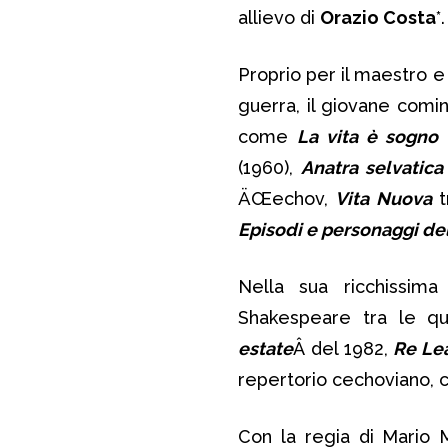
allievo di
Orazio Costa
*.
Proprio per il maestro e
guerra, il giovane cominc
come
La vita è sogno
d
(1960),
Anatra selvatica
ÄŒechov,
Vita Nuova
t
Episodi e personaggi d
Nella sua ricchissima
Shakespeare tra le q
estate
Â del 1982,
Re Le
repertorio cechoviano,
Con la regia di Mario M