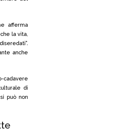
me afferma
che la vita,
seredati”.
cante anche
no-cadavere
ulturale di
 si può non
tte