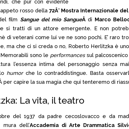
ndi, che pur con evidente
l tappeto rosso della
72Â° Mostra Internazionale del
del film
Sangue del mio Sangue
Â
di
Marco Bello
 si tratti di un attore emergente. E non potreb
è di veterani come lui ve ne sono pochi. E’ raro tro
e, ma che ci si creda o no, Roberto Herlitzka è uno
o. Memorabili sono le
performances
sul palcoscenico 
ura l’essenza intima del personaggio senza mai 
 lo
humor
che lo contraddistingue. Basta osservar
Â per capire la sua magia che qui tenteremo di rias
ka: La vita, il teatro
tobre del 1937 da padre cecoslovacco e da madre
e mura dell’
Accademia di Arte
Drammatica Silv