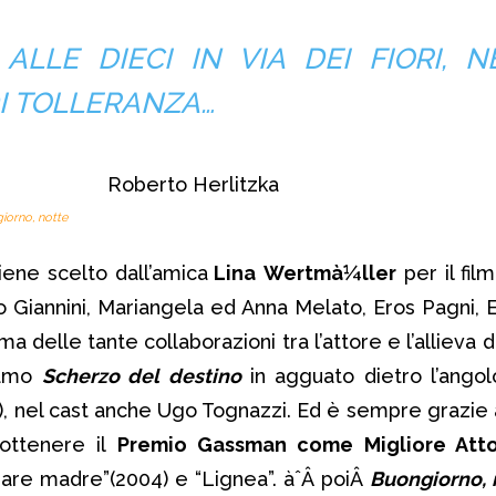
ALLE DIECI IN VIA DEI FIORI, N
I TOLLERANZA…
iorno, notte
viene scelto dall’amica
Lina
Wertmà¼ller
per il fil
o Giannini, Mariangela ed Anna Melato, Eros Pagni, E
a delle tante collaborazioni tra l’attore e l’allieva di 
diamo
Scherzo del destino
in agguato dietro l’ango
), nel cast anche Ugo Tognazzi. Ed è sempre grazie a
 ottenere il
Premio Gassman come Migliore Att
dare madre”(2004) e “Lignea”. àˆÂ poiÂ
Buongiorno, 