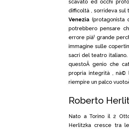
scavato ed occhi profo
difficoltà , sorrideva su
Venezia
(protagonista 
potrebbero pensare che
errore pià¹ grande perch
immagine sulle copertin
sacri del teatro italian
questoÂ genio che catt
propria integrità , nà©
riempire un palco vuoto
Roberto Herlitz
Nato a Torino il 2 Ot
Herlitzka cresce tra l