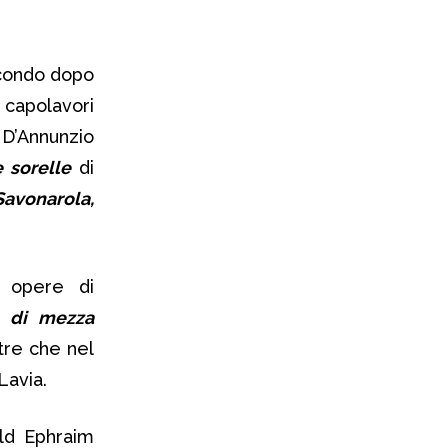
econdo dopo
n capolavori
D’Annunzio
 sorelle
di
Savonarola,
e opere di
e di mezza
ltre che nel
Lavia.
ld Ephraim