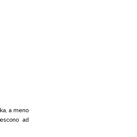
zka, a meno
riescono ad