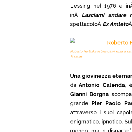
Lessing nel 1976 e i
inÂ
Lasciami andare 
spettacoloÂ
Ex Amleto
Â
Roberto Herlitzka in Una giovinezza eno
Thomas
Una giovinezza etern
da
Antonio Calenda
, 
Gianni Borgna
scompar
grande
Pier
Paolo Pas
attraverso i suoi capol
enigmatico, ipnotico. Sul
mondo, ma in disparte.