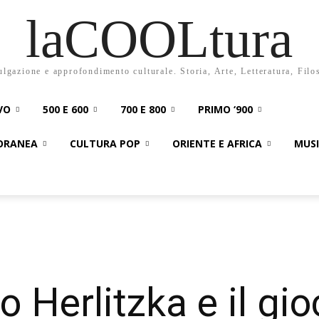
laCOOLtura
ulgazione e approfondimento culturale. Storia, Arte, Letteratura, Filo
VO
500 E 600
700 E 800
PRIMO ‘900
PORANEA
CULTURA POP
ORIENTE E AFRICA
MUS
o Herlitzka e il gio