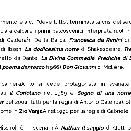
 mentore a cui “deve tutto”, terminata la crisi del s
ia a calcare i primi palcoscenici; interpreta ruoli i
i Calderà³n De la Barca,
Francesca da Rimini
di 
di Ibsen,
La dodicesima notte
di Shakespeare,
Tre
ratto da Dante,
La Divina Commedia
,
Prediche di 
el poema dantesco
(1966)
Don Giovanni
di Molière.
 carrieraÂ lo si vede protagonista in svariat
uali
Il Coriolano
nel 1969 e
Sogno di una nott
ar
del 2004 (tutti per la regia di Antonio Calenda), o
 come in
Zio Vanja
Â nel 1990 per la regia di Gabriele 
issiroli è in scena inÂ
Nathan il saggio
di Gottho