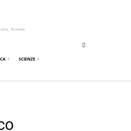
sofia, Scienze.
ICA
SCIENZE
co