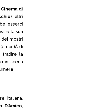
Cinema di
cchio
); altri
be esserci
vare la sua
 dei mostri
(e non)Â di
tradire la
lo in scena
sumere.
 italiana,
io D’Amico
,