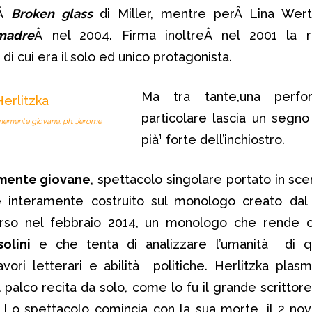
nÂ
Broken glass
di Miller, mentre perÂ Lina Wer
madre
Â nel 2004. Firma inoltreÂ nel 2001 la r
 di cui era il solo ed unico protagonista.
Ma tra tante,una perfo
particolare lascia un segno 
rmemente giovane. ph. Jerome
pià¹ forte dell’inchiostro.
amente giovane
, spettacolo singolare portato in sce
è interamente costruito sul monologo creato dal
so nel febbraio 2014, un monologo che rende 
olini
e che tenta di analizzare l’umanità di qu
avori letterari e abilità politiche. Herlitzka plas
 palco recita da solo, come lo fu il grande scrittore
” Lo spettacolo comincia con la sua morte, il 2 n