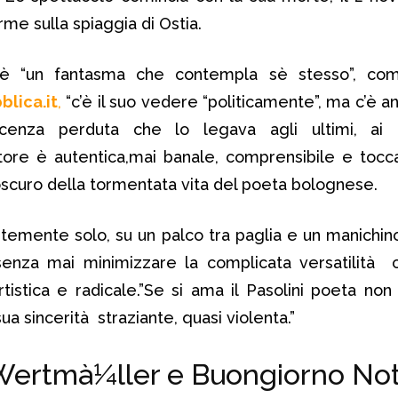
rme sulla spiaggia di Ostia.
ka è “un fantasma che contempla sè stesso”, co
blica.it
,
“c’è il suo vedere “politicamente”, ma c’è an
ocenza perduta che lo legava agli ultimi, ai di
attore è autentica,mai banale, comprensibile e toc
oscuro della tormentata vita del poeta bolognese.
ntemente solo, su un palco tra paglia e un manichi
senza mai minimizzare la complicata versatilità c
rtistica e radicale.”Se si ama il Pasolini poeta non
a sincerità straziante, quasi violenta.”
 Wertmà¼ller e Buongiorno No