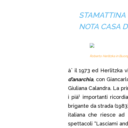
STAMATTINA 
NOTA CASA D
Roberto Herlitzka in
Buong
àˆ il 1973 ed Herlitzka 
d’anarchia
, con Giancarl
Giuliana Calandra. La prim
i pià¹ importanti ricor
brigante da strada (1983
italiana che riesce ad
spettacoli “Lasciami an