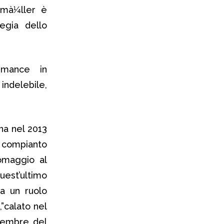
tmà¼ller è
egia dello
rmance in
indelebile,
na nel 2013
 compianto
omaggio al
est’ultimo
ma un ruolo
,”calato nel
ovembre del