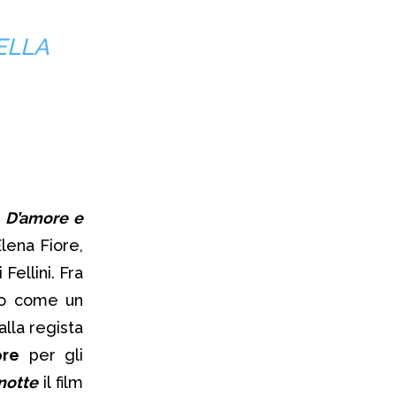
ELLA
m
D’amore e
lena Fiore,
Fellini. Fra
lo come un
lla regista
ore
per gli
notte
il film