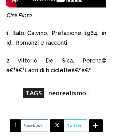
Cira Pinto
1 Italo Calvino, Prefazione 1964, in
Id., Romanzi e racconti
2 Vittorio De Sica, Perchà©
â€¹â€¹Ladri di bicicletteâ€ºâ€º
TAGS
neorealismo
Facebook
Twitter