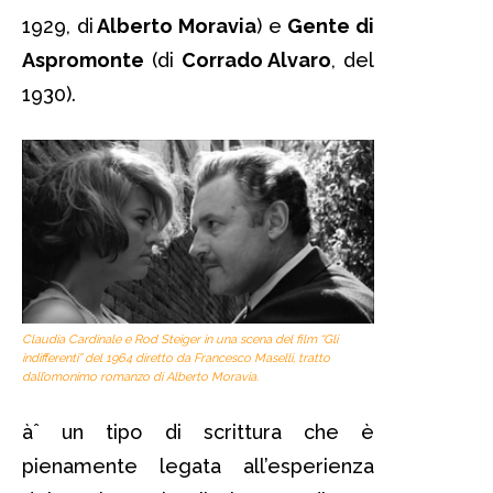
1929, di
Alberto Moravia
) e
Gente di
Aspromonte
(di
Corrado Alvaro
, del
1930).
Claudia Cardinale e Rod Steiger in una scena del film “Gli
indifferenti” del 1964 diretto da Francesco Maselli, tratto
dall’omonimo romanzo di Alberto Moravia.
àˆ un tipo di scrittura che è
pienamente legata all’esperienza