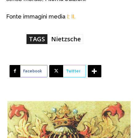
Fonte immagini media
I
;
II
.
TAGS
Nietzsche
Facebook
Twitter