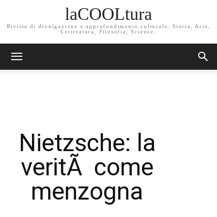
laCOOLtura
Rivista di divulgazione e approfondimento culturale. Storia, Arte,
Letteratura, Filosofia, Scienze.
Nietzsche: la
veritÃ come
menzogna