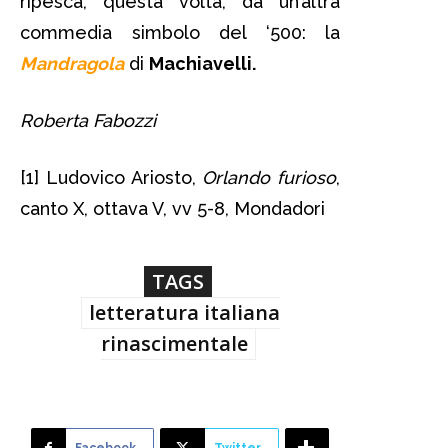
ripesca, questa volta, da un’altra
commedia simbolo del ‘500: la
Mandragola
di
Machiavelli.
Roberta Fabozzi
[1] Ludovico Ariosto,
Orlando furioso
,
canto X, ottava V, vv 5-8, Mondadori
TAGS
letteratura italiana
rinascimentale