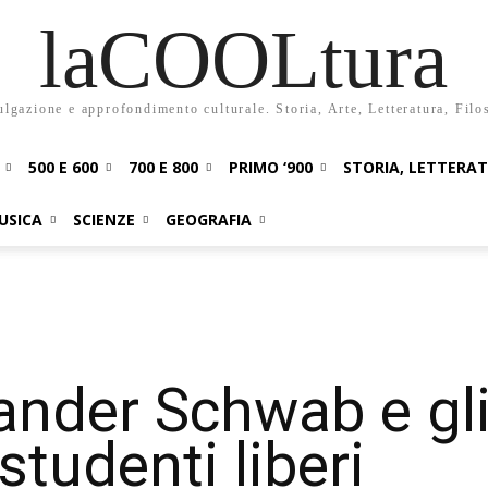
laCOOLtura
ulgazione e approfondimento culturale. Storia, Arte, Letteratura, Filo
500 E 600
700 E 800
PRIMO ‘900
STORIA, LETTERA
USICA
SCIENZE
GEOGRAFIA
ander Schwab e gl
studenti liberi