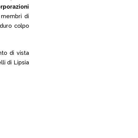
orporazioni
i membri di
 duro colpo
to di vista
li di Lipsia