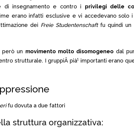
 e di insegnamento e contro i
privilegi delle c
time erano infatti esclusive e vi accedevano solo 
ittimazione dei
Freie Studentenschaft
fu quindi un
 però un
movimento molto disomogeneo
dal pun
tro strutturale. I gruppiÂ pià¹ importanti erano quel
soppressione
eri
fu dovuta a due fattori
lla struttura organizzativa: