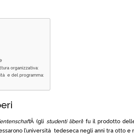
e
ttura organizzativa:
tità e del programma:
beri
dentenschaft
Â (gli
studenti liberi
) fu il prodotto del
essarono l’università tedeseca negli anni tra otto e