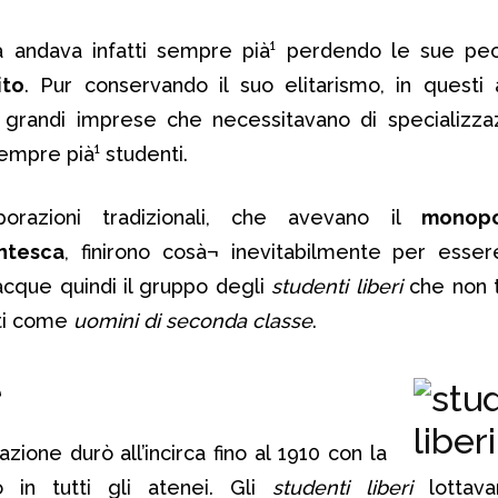
aria andava infatti sempre pià¹ perdendo le sue pec
ito
. Pur conservando il suo elitarismo, in questi 
 grandi imprese che necessitavano di specializzaz
empre pià¹ studenti.
porazioni tradizionali, che avevano il
monopo
ntesca
, finirono cosà¬ inevitabilmente per esse
acque quindi il gruppo degli
studenti liberi
che non 
ati come
uomini di seconda classe
.
e
zione durò all’incirca fino al 1910 con la
o in tutti gli atenei. Gli
studenti liberi
lottava