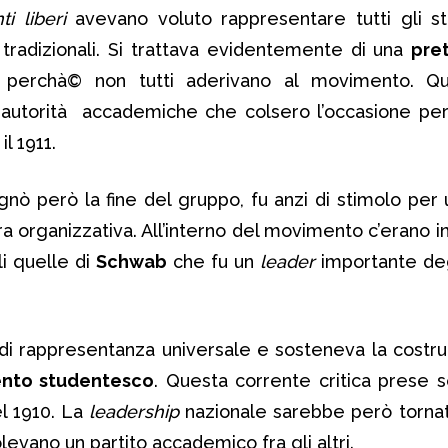
i liberi
avevano voluto rappresentare tutti gli s
ni tradizionali. Si trattava evidentemente di una
pre
perchà© non tutti aderivano al movimento. Que
 autorità accademiche che colsero l’occasione per
il 1911.
nò però la fine del gruppo, fu anzi di stimolo per
ra organizzativa. All’interno del movimento c’erano i
li quelle di
Schwab
che fu un
leader
importante de
a di rappresentanza universale e sosteneva la costru
nto studentesco
. Questa corrente critica prese 
del 1910. La
leadership
nazionale sarebbe però tornata
olevano un partito accademico fra gli altri.