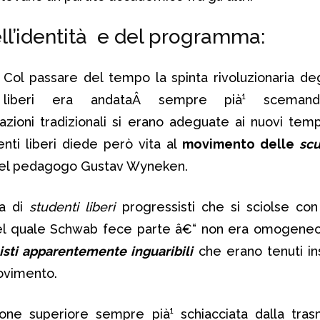
ll’identità e del programma:
Col passare del tempo la spinta rivoluzionaria deg
liberi era andataÂ sempre pià¹ scemando
ioni tradizionali si erano adeguate ai nuovi tempi.
enti liberi diede però vita al
movimento delle
sc
a del pedagogo Gustav Wyneken.
ta di
studenti liberi
progressisti che si sciolse co
del quale Schwab fece parte â€“ non era omogeneo
isti apparentemente inguaribili
che erano tenuti i
ovimento.
uzione superiore sempre pià¹ schiacciata dalla tras