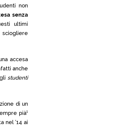
tudenti non
tesa senza
sti ultimi
 sciogliere
 una accesa
nfatti anche
gli
studenti
zione di un
sempre pià¹
 nel ’14 ai