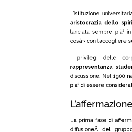
L’istituzione universit
aristocrazia dello spir
lanciata sempre pià¹ in
cosà¬ con l’accogliere s
I privilegi delle cor
rappresentanza stude
discussione. Nel 1900 n
pià¹ di essere consider
L’affermazion
La prima fase di afferma
diffusioneÂ del grupp