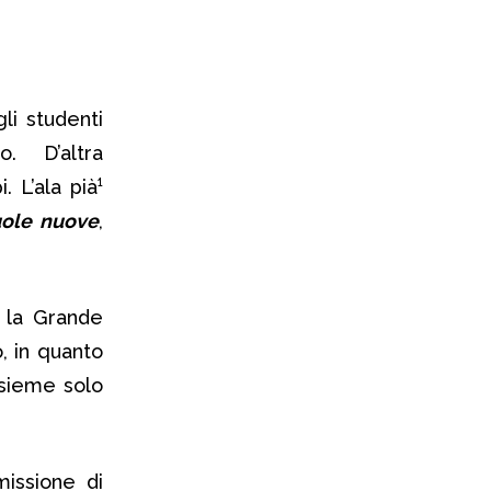
li studenti
. D’altra
 L’ala pià¹
uole nuove
,
n la Grande
, in quanto
nsieme solo
missione di