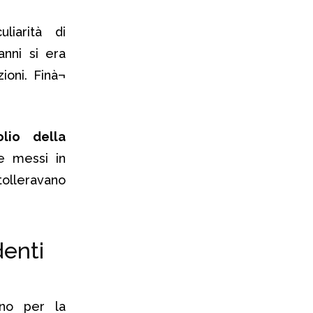
uliarità di
anni si era
ioni. Finà¬
lio della
re messi in
tolleravano
no per la