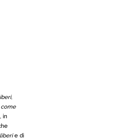
iberi
,
a come
, in
che
liberi
e di