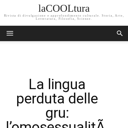
laCOOLtura
Rivista di divulgazione e approfondimento culturale. Storia, Arte,
Letteratura, Filosofia, Scienze.
La lingua
perduta delle
gru:
l’omosessualitÃ