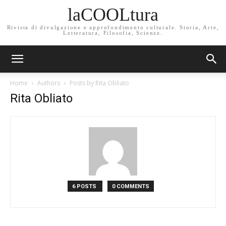
laCOOLtura
Rivista di divulgazione e approfondimento culturale. Storia, Arte,
Letteratura, Filosofia, Scienze.
Home
Authors
Posts by Rita Obliato
Rita Obliato
6 POSTS
0 COMMENTS