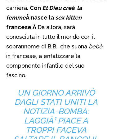
carriera.
Con
Et Dieu creà la
femme
Â nasce la
sex kitten
francese.Â
Da allora, sarà
conosciuta in tutto il mondo con il
soprannome di B.B., che suona
bebè
in francese, a enfatizzare la
componente infantile del suo
fascino.
UN GIORNO ARRIVÒ
DAGLI STATI UNITI LA
NOTIZIA-BOMBA:
LAGGIÀ¹ PIACE A
TROPPI FACEVA