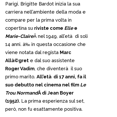
Parigi, Brigitte Bardot inizia la sua
carriera nell’ambiente della moda e
compare per la prima volta in
copertina su
riviste come
Elle
e
Marie-Claire
Â nel 1949, all’età di soli
14 anni. à‰ in questa occasione che
viene notata dal regista
Marc
Allà©gret
e dal suo assistente
Roger Vadim
, che diventerà il suo
primo marito.
All’età di 17 anni, fa il
suo debutto nel cinema nel film
Le
Trou Normand
Â di Jean Boyer
(1952).
La prima esperienza sul set,
però, non fu esattamente positiva.