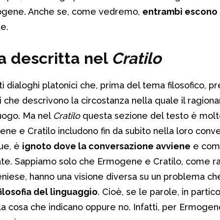
rmogene. Anche se, come vedremo,
entrambi escono s
e.
a descritta nel
Cratilo
ti dialoghi platonici che, prima del tema filosofico, 
i che descrivono la circostanza nella quale il ragio
luogo. Ma nel
Cratilo
questa sezione del testo è molt
gene e Cratilo includono fin da subito nella loro con
que, è
ignoto dove la conversazione avviene
e come
crate. Sappiamo solo che Ermogene e Cratilo, come 
teniese, hanno una visione diversa su un problema che
filosofia del linguaggio
. Cioè, se le parole, in partic
lla cosa che indicano oppure no. Infatti, per Ermoge