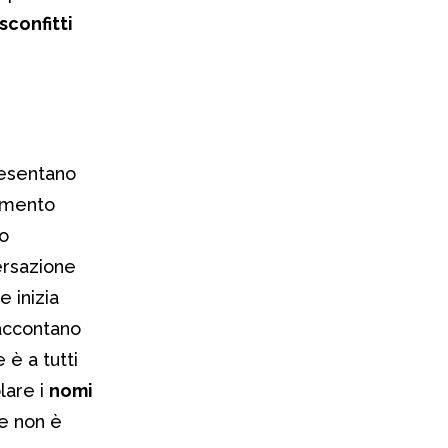
confitti
presentano
namento
o
versazione
 inizia
raccontano
 è a tutti
olare i
nomi
ne non è