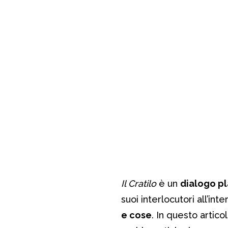
Il Cratilo
è un
dialogo p
suoi interlocutori all’in
e cose
. In questo artico