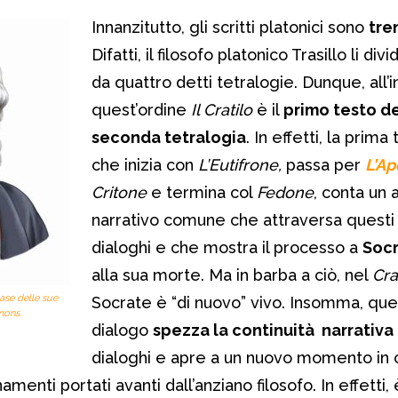
Innanzitutto, gli scritti platonici sono
tre
Difatti, il filosofo platonico Trasillo li div
da quattro detti tetralogie. Dunque, all’i
quest’ordine
Il Cratilo
è il
primo testo de
seconda tetralogia
. In effetti, la prima
che inizia con
L’Eutifrone,
passa per
L’Ap
Critone
e termina col
Fedone
, conta un 
narrativo comune che attraversa questi
dialoghi e che mostra il processo a
Soc
alla sua morte. Ma in barba a ciò, nel
Cra
ase delle sue
Socrate è “di nuovo” vivo. Insomma, qu
mons.
dialogo
spezza la continuità narrativa
dialoghi e apre a un nuovo momento in 
amenti portati avanti dall’anziano filosofo. In effetti