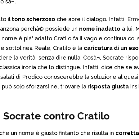
o sà¬.
to il
tono scherzoso
che apre il dialogo. Infatti, E
 canzona perchà© possiede un
nome inadatto
a lui.
me è pià¹ adatto Cratilo fa il vago e continua col 
me sottolinea Reale, Cratilo è la
caricatura di un es
ere la verità senza dire nulla. Cosà¬, Socrate risp
classica ironia che lo distingue. Infatti, dice che se 
 salati di Prodico conoscerebbe la soluzione al quesi
, può solo sforzarsi nel trovare la
risposta giusta
ins
Socrate contro Cratilo
he un nome è giusto fintanto che risulta in
corretta