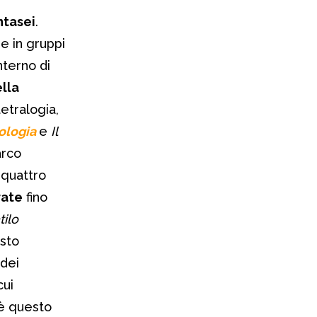
ntasei
.
ide in gruppi
nterno di
lla
 tetralogia,
ologia
e
Il
arco
 quattro
rate
fino
tilo
esto
dei
cui
, è questo