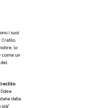
ono i suoi
 Cratilo,
Inoltre, lo
ve come un
 del
Eraclito
.
l’idea
tana dalla
 pià¹