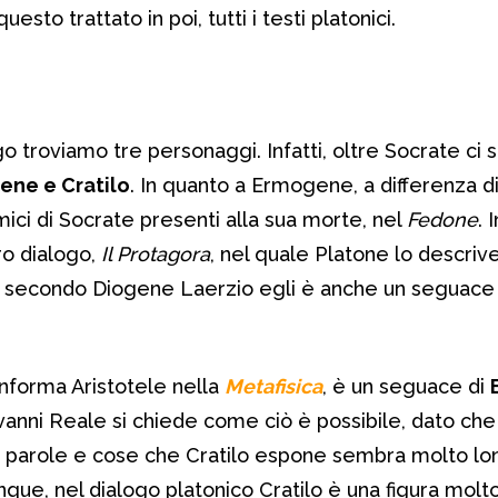
esto trattato in poi, tutti i testi platonici.
 troviamo tre personaggi. Infatti, oltre Socrate ci s
ene e Cratilo
. In quanto a Ermogene, a differenza di
amici di Socrate presenti alla sua morte, nel
Fedone
. 
ro dialogo,
Il Protagora
, nel quale Platone lo descri
ti, secondo Diogene Laerzio egli è anche un seguace
informa Aristotele nella
Metafisica
, è un seguace di
vanni Reale si chiede come ciò è possibile, dato che 
a parole e cose che Cratilo espone sembra molto lon
nque, nel dialogo platonico Cratilo è una figura molto