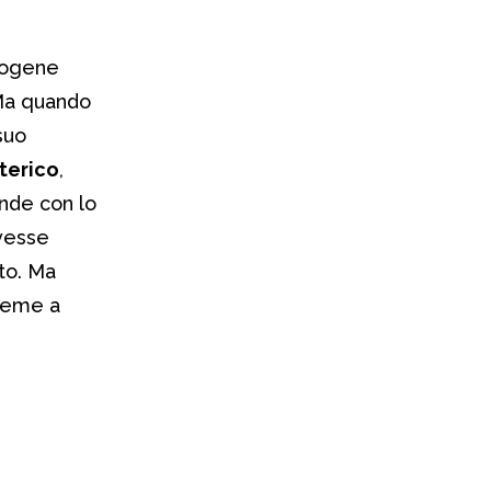
rmogene
 Ma quando
suo
oterico
,
onde con lo
avesse
to. Ma
ieme a