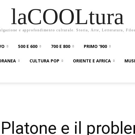
laCOOLtura
ulgazione e approfondimento culturale. Storia, Arte, Letteratura, Filo
VO
500 E 600
700 E 800
PRIMO ‘900
PORANEA
CULTURA POP
ORIENTE E AFRICA
MUS
: Platone e il probl