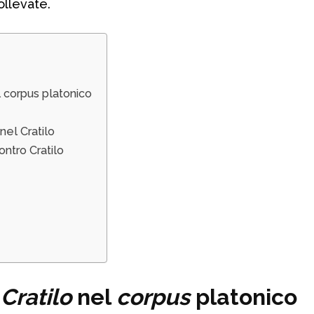
ollevate.
l corpus platonico
nel Cratilo
ntro Cratilo
l
Cratilo
nel
corpus
platonico