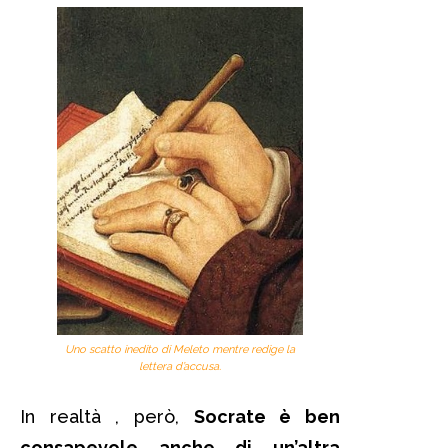
Uno scatto inedito di Meleto mentre redige la
lettera d’accusa.
In realtà , però,
Socrate è ben
consapevole anche di un’altra