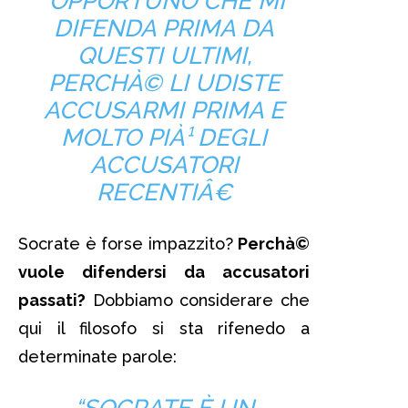
OPPORTUNO CHE MI
DIFENDA PRIMA DA
QUESTI ULTIMI,
PERCHÀ© LI UDISTE
ACCUSARMI PRIMA E
MOLTO PIÀ¹ DEGLI
ACCUSATORI
RECENTIÂ€
Socrate è forse impazzito?
Perchà©
vuole difendersi da accusatori
passati?
Dobbiamo considerare che
qui il filosofo si sta rifenedo a
determinate parole:
“SOCRATE È UN