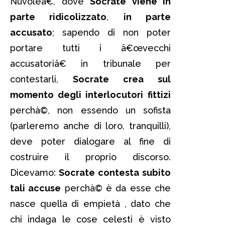
Nuvoleâ€, dove
Socrate viene in
parte ridicolizzato
,
in parte
accusato
; sapendo di non poter
portare tutti i â€œvecchi
accusatoriâ€ in tribunale per
contestarli,
Socrate crea sul
momento degli interlocutori
fittizi
perchà©, non essendo un sofista
(parleremo anche di loro, tranquilli),
deve poter dialogare al fine di
costruire il proprio discorso.
Dicevamo:
Socrate contesta subito
tali accuse
perchà© è da esse che
nasce quella di empietà , dato che
chi indaga le cose celesti è visto