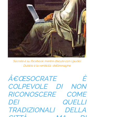
Socrate è su Facebook mentre discute con i giudici.
Dubbia è la veridicità dell’immagine.
Â€ŒSOCRATE È
COLPEVOLE DI NON
RICONOSCERE COME
DEI QUELLI
TRADIZIONALI DELLA