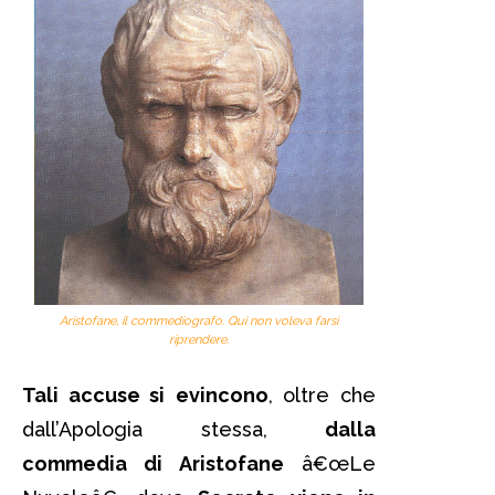
Aristofane, il commediografo. Qui non voleva farsi
riprendere.
Tali accuse si
evincono
, oltre che
dall’Apologia stessa,
dalla
commedia di Aristofane
â€œLe