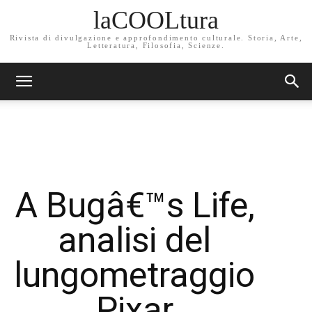
laCOOLtura
Rivista di divulgazione e approfondimento culturale. Storia, Arte,
Letteratura, Filosofia, Scienze.
A Bugâ€™s Life,
analisi del
lungometraggio
Pixar