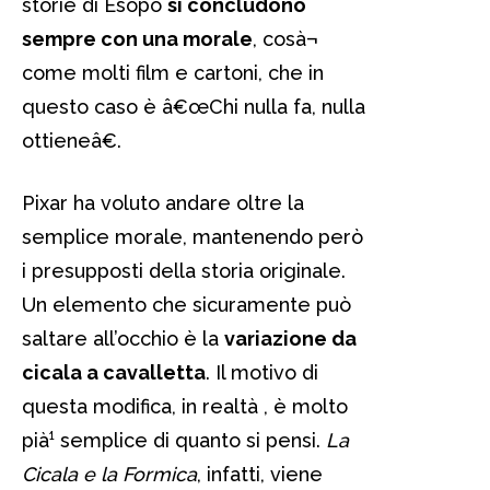
storie di Esopo
si concludono
sempre con una morale
, cosà¬
come molti film e cartoni, che in
questo caso è â€œChi nulla fa, nulla
ottieneâ€.
Pixar ha voluto andare oltre la
semplice morale, mantenendo però
i presupposti della storia originale.
Un elemento che sicuramente può
saltare all’occhio è la
variazione da
cicala a cavalletta
. Il motivo di
questa modifica, in realtà , è molto
pià¹ semplice di quanto si pensi.
La
Cicala e la Formica
, infatti, viene