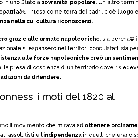
o in uno Stato a
sovranità popolare
. Un altro termi
œ
patria
â€, intesa come terra dei padri, cioè
luogo 
a nella cui cultura riconoscersi.
sero grazie alle armate napoleoniche
, sia perchà© i
nazionale si espansero nei territori conquistati, sia p
esistenza alle forze napoleoniche creò un sentimen
a, la presa di coscienza di un territorio dove risiedev
tradizioni da difendere.
nnessi i moti del 1820 al
amo il movimento che mirava ad
ottenere ordinament
ati assolutisti e l’
indipendenza
in quelli che erano 