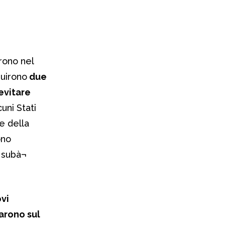
rono nel
guirono
due
evitare
uni Stati
e della
ono
n subà¬
ovi
arono sul