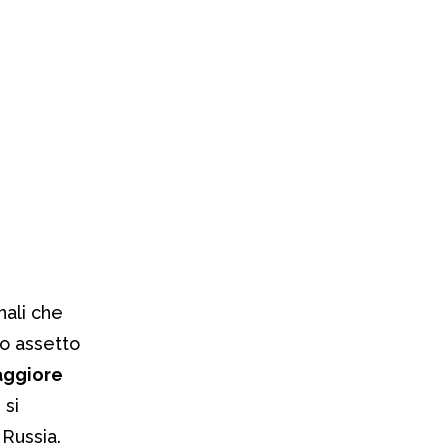
onali che
vo assetto
ggiore
 si
 Russia.