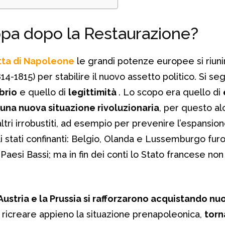
opa dopo la Restaurazione?
tta di Napoleone
le grandi potenze europee si riuni
14-1815) per stabilire il nuovo assetto politico. Si se
brio
e quello di
legittimità
. Lo scopo era quello di
 una nuova situazione rivoluzionaria
, per questo alc
ltri irrobustiti, ad esempio per prevenire l’espansion
li stati confinanti: Belgio, Olanda e Lussemburgo fur
Paesi Bassi; ma in fin dei conti lo Stato francese no
’Austria e la Prussia si rafforzarono acquistando nu
 ricreare appieno la situazione prenapoleonica,
torn