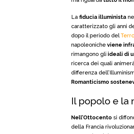
La
fiducia illuminista
ne
caratterizzato gli anni d
dopo il periodo del
Terr
napoleoniche
viene infr
rimangono gli
ideali di 
ricerca dei quali animer
differenza dell’Illumini
Romanticismo sosteneva l
Il popolo e la
Nell’Ottocento
si diffon
della Francia rivoluziona