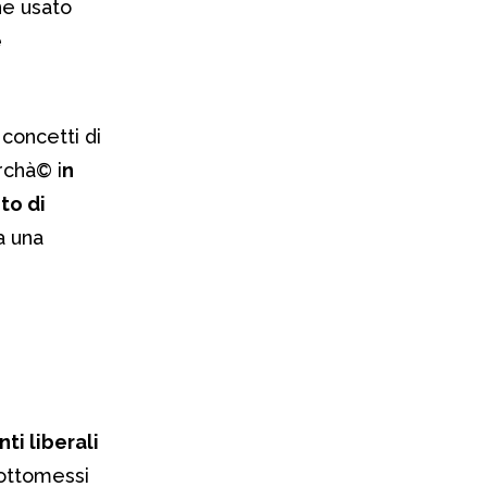
ne usato
e
 concetti di
erchà© i
n
to di
a una
i liberali
sottomessi