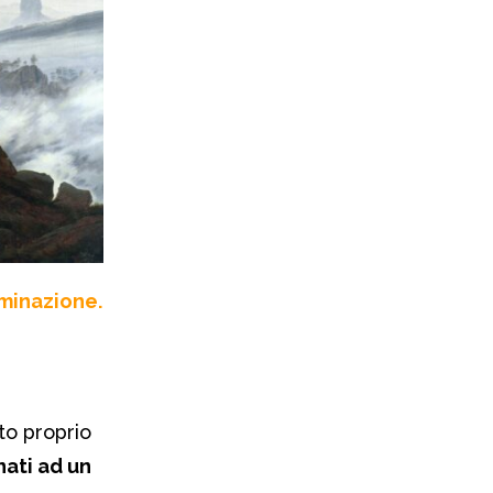
minazione.
to proprio
nati ad un