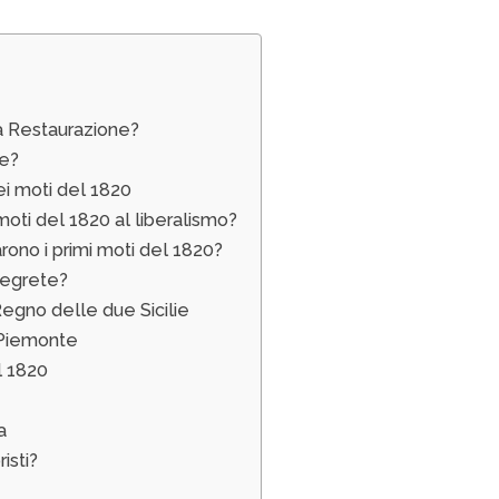
a Restaurazione?
le?
ei moti del 1820
oti del 1820 al liberalismo?
ono i primi moti del 1820?
segrete?
 Regno delle due Sicilie
n Piemonte
l 1820
a
isti?