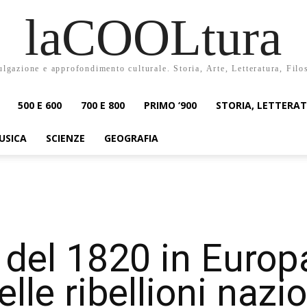
laCOOLtura
ulgazione e approfondimento culturale. Storia, Arte, Letteratura, Filo
500 E 600
700 E 800
PRIMO ‘900
STORIA, LETTERA
USICA
SCIENZE
GEOGRAFIA
 del 1820 in Europ
delle ribellioni nazi