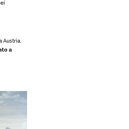
ei
a Austria,
ato a