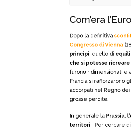
Com’era l’Eur
Dopo la definitiva
sconfi
Congresso di Vienna
(18
principi
: quello di
equili
che si potesse ricreare
furono ridimensionati e a
Francia si rafforzarono g
accorpati nel Regno dei 
grosse perdite.
In generale la
Prussia, l
territori
. Per cercare di