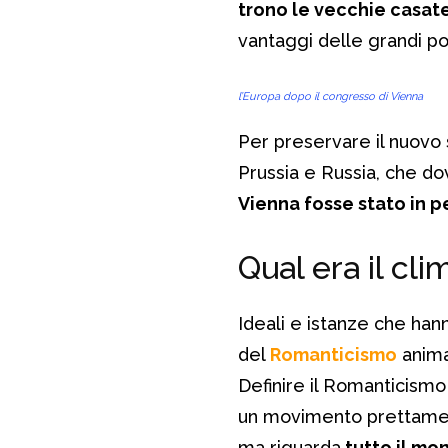
trono le vecchie casat
vantaggi delle grandi po
l’Europa dopo il congresso di Vienna
Per preservare il nuovo 
Prussia e Russia, che d
Vienna fosse stato in p
Qual era il cli
Ideali e istanze che hann
del
Romanticismo
anima
Definire il Romanticismo
un movimento prettament
ma riguarda
tutto il mo