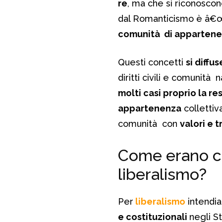
re
, ma che si riconoscon
dal Romanticismo è â€
comunità di appartenenz
Questi concetti
si diffu
diritti civili e comunità 
molti casi proprio la r
appartenenza
collettiv
comunità con
valori e 
Come erano co
liberalismo?
Per
liberalismo
intendi
e costituzionali
negli St