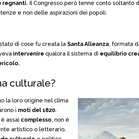
e regnanti
. Il Congresso però tenne conto soltanto d
tenze e non delle aspirazioni dei popoli.
stato di cose fu creata la
Santa Alleanza
, formata d
oveva
intervenire
qualora il sistema di
equilibrio cre
ericolo.
ma culturale?
o la loro origine nel clima
rono i
moti del 1820
.
 è assai
complesso
, non è
e artistico o letterario,
ndo culturale
e politico.