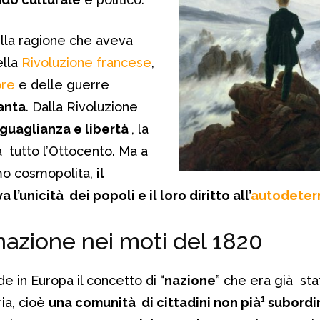
lla ragione che aveva
ella
Rivoluzione francese
,
ore
e delle guerre
anta
. Dalla Rivoluzione
uguaglianza e libertà
, la
à tutto l’Ottocento. Ma a
smo cosmopolita,
il
’unicità dei popoli e il loro diritto all’
autodeter
 nazione nei moti del 1820
de in Europa il concetto di “
nazione
” che era già sta
ria, cioè
una comunità di cittadini non pià¹ subordi