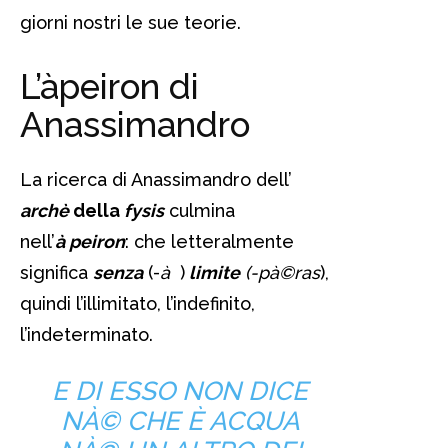
giorni nostri le sue teorie.
L’àpeiron di
Anassimandro
La ricerca di Anassimandro dell’
archè
della
fysis
culmina
nell’
à peiron
: che letteralmente
significa
senza
(-
à
)
limite
(-pà©ras
),
quindi l’illimitato, l’indefinito,
l’indeterminato.
E DI ESSO NON DICE
NÀ© CHE È ACQUA