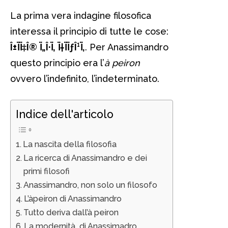
La prima vera indagine filosofica
interessa il principio di tutte le cose:
Î±ÏÏ‡Î® Ï„Î·Ï‚ Ï†ÏÏƒÎ¹Ï‚
. Per Anassimandro
questo principio era l’
à peiron
ovvero l’indefinito, l’indeterminato.
Indice dell'articolo
La nascita della filosofia
La ricerca di Anassimandro e dei
primi filosofi
Anassimandro, non solo un filosofo
L’àpeiron di Anassimandro
Tutto deriva dall’à peiron
La modernità di Anassimadro