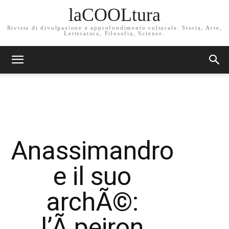
laCOOLtura
Rivista di divulgazione e approfondimento culturale. Storia, Arte,
Letteratura, Filosofia, Scienze.
Anassimandro
e il suo
archÃ©:
l’Ã peiron