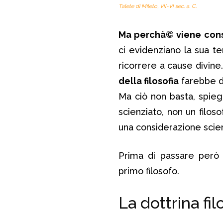
Talete di Mileto, VII-VI sec. a. C.
Ma perchà© viene consid
ci evidenziano la sua t
ricorrere a cause divin
della filosofia
farebbe di 
Ma ciò non basta, spieg
scienziato, non un filos
una considerazione scien
Prima di passare però a
primo filosofo.
La dottrina fil