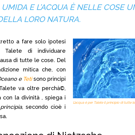
UMIDA E L’ACQUA È NELLE COSE U
 DELLA LORO NATURA.
retto a fare solo ipotesi
 Talete di individuare
causa di tutte le cose. Del
adizione mitica che, con
Oceano e
Teti
sono principi
Talete va oltre perchà©,
 con la divinità , spiega i
L’acqua è per Talete il principio di tutte l
principia
, secondo cioè i
sa.