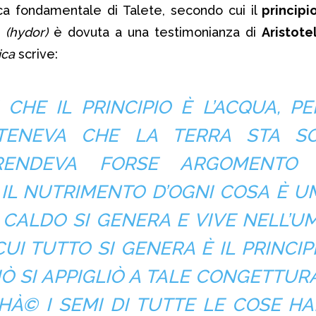
fica fondamentale di Talete, secondo cui il
princip
(hydor)
è dovuta a una testimonianza di
Aristote
ica
scrive:
 CHE IL PRINCIPIO È L’ACQUA, PE
TENEVA CHE LA TERRA STA S
PRENDEVA FORSE ARGOMENTO
IL NUTRIMENTO D’OGNI COSA È U
L CALDO SI GENERA E VIVE NELL’UM
UI TUTTO SI GENERA È IL PRINCIP
IÒ SI APPIGLIÒ A TALE CONGETTURA
HÀ© I SEMI DI TUTTE LE COSE H