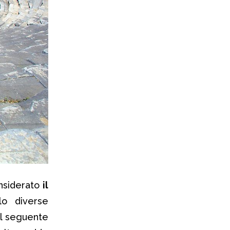
onsiderato
il
o diverse
il seguente