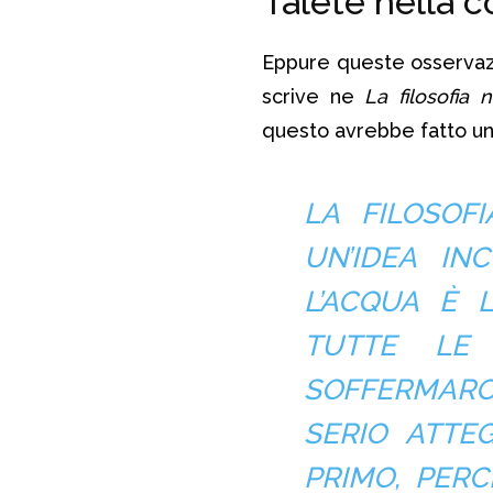
Talete nella 
Eppure queste osservazion
scrive ne
La filosofia 
questo avrebbe fatto un 
LA FILOSOF
UN’IDEA IN
L’ACQUA È 
TUTTE LE 
SOFFERMARC
SERIO ATTE
PRIMO, PER