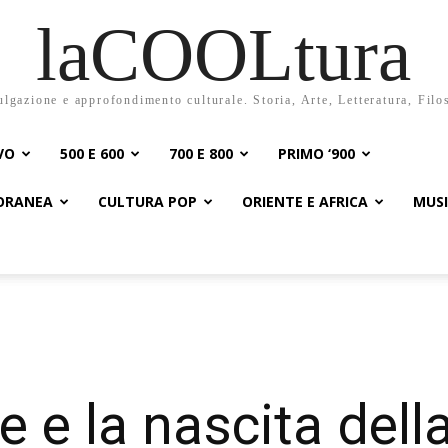
laCOOLtura
ulgazione e approfondimento culturale. Storia, Arte, Letteratura, Filo
VO
500 E 600
700 E 800
PRIMO ‘900
PORANEA
CULTURA POP
ORIENTE E AFRICA
MUS
e e la nascita dell