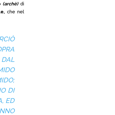
io
(archè)
di
le,
che nel
RCIÒ
OPRA
 DAL
MIDO
IDO;
IO DI
, ED
ANNO