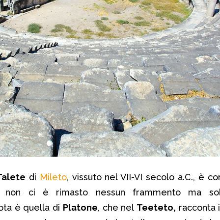
Talete
di
Mileto
, vissuto nel VII-VI secolo a.C., è c
i non ci è rimasto nessun frammento ma sol
ota è quella di
Platone
, che nel
Teeteto,
racconta 