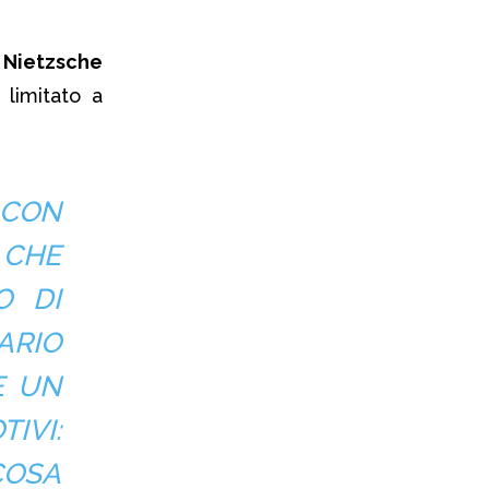
.
Nietzsche
limitato a
 CON
 CHE
O DI
ARIO
E UN
IVI:
COSA