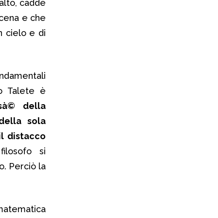
alto, cadde
 scena e che
 cielo e di
ndamentali
go Talete è
sà© della
della sola
il distacco
 filosofo si
o. Perciò la
 matematica