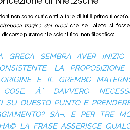
concezione di Nietzsche
i non sono sufficienti a fare di lui il primo filosofo
nell’epoca tragica dei greci
che se Talete si fosse 
discorso puramente scientifico, non filosofico:
IA GRECA SEMBRA AVER INIZIO
CONSISTENTE, LA PROPOSIZIONE
L’ORIGINE E IL GREMBO MATERN
COSE. Àˆ DAVVERO NECESS
I SU QUESTO PUNTO E PRENDER
GGIAMENTO? SÀ¬, E PER TRE MOT
CHÀ© LA FRASE ASSERISCE QUAL