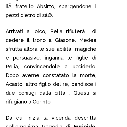
ilÂ fratello Absirto, spargendone i
pezzi dietro di sà©.
Arrivati a Iolco, Pelia rifiuterà di
cedere il trono a Giasone. Medea
sfrutta allora le sue abilità magiche
e persuasive: inganna le figlie di
Pelia, convincendole a ucciderlo.
Dopo averne constatato la morte,
Acasto, altro figlio del re, bandisce i
due coniugi dalla città . Questi si
rifugiano a Corinto.
Da qui inizia la vicenda descritta
nell’omonima tragedia di
Euripide
.