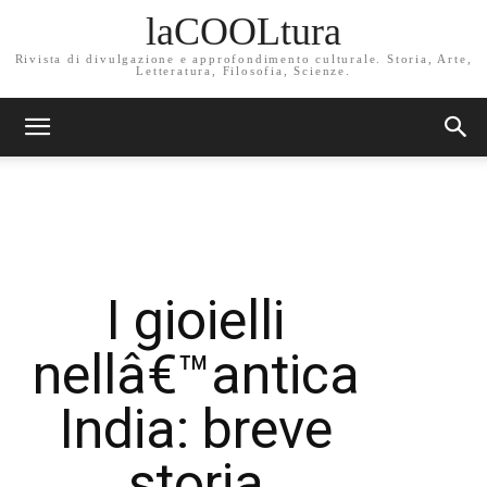
laCOOLtura
Rivista di divulgazione e approfondimento culturale. Storia, Arte,
Letteratura, Filosofia, Scienze.
I gioielli
nellâ€™antica
India: breve
storia