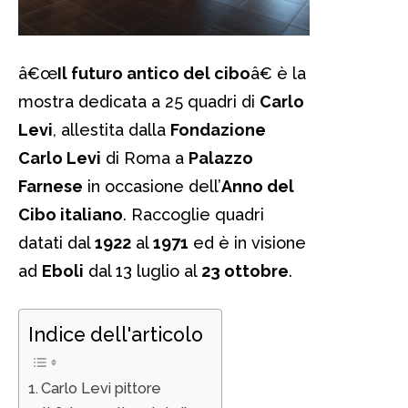
â€œ
Il futuro antico del cibo
â€ è la
mostra dedicata a 25 quadri di
Carlo
Levi
, allestita dalla
Fondazione
Carlo Levi
di Roma a
Palazzo
Farnese
in occasione dell’
Anno del
Cibo italiano
. Raccoglie quadri
datati dal
1922
al
1971
ed è in visione
ad
Eboli
dal 13 luglio al
23 ottobre
.
Indice dell'articolo
Carlo Levi pittore