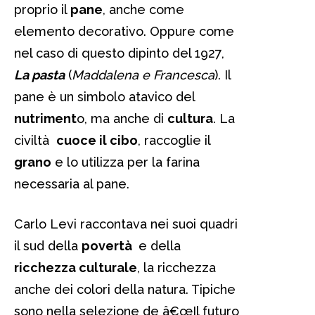
proprio il
pane
, anche come
elemento decorativo. Oppure come
nel caso di questo dipinto del 1927,
La pasta
(
Maddalena e Francesca
). Il
pane è un simbolo atavico del
nutriment
o, ma anche di
cultura
. La
civiltà
cuoce il cibo
, raccoglie il
grano
e lo utilizza per la farina
necessaria al pane.
Carlo Levi raccontava nei suoi quadri
il sud della
povertà
e della
ricchezza culturale
, la ricchezza
anche dei colori della natura. Tipiche
sono nella selezione de â€œIl futuro