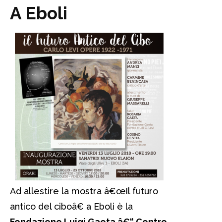
A Eboli
Ad allestire la mostra â€œIl futuro
antico del ciboâ€ a Eboli è la
Fondazione Luigi Gaeta â€“ Centro