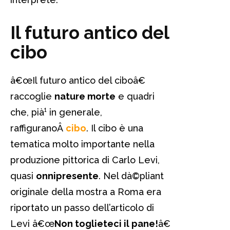
Il futuro antico del
cibo
â€œIl futuro antico del ciboâ€
raccoglie
nature morte
e quadri
che, pià¹ in generale,
raffiguranoÂ
cibo
. Il cibo è una
tematica molto importante nella
produzione pittorica di Carlo Levi,
quasi
onnipresente
. Nel dà©pliant
originale della mostra a Roma era
riportato un passo dell’articolo di
Levi â€œ
Non toglieteci il pane!
â€