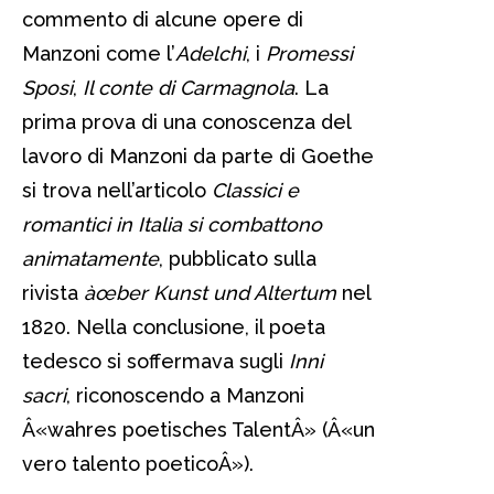
commento di alcune opere di
Manzoni come l’
Adelchi
, i
Promessi
Sposi
,
Il conte di Carmagnola
. La
prima prova di una conoscenza del
lavoro di Manzoni da parte di Goethe
si trova nell’articolo
Classici e
romantici in Italia si combattono
animatamente
, pubblicato sulla
rivista
àœber Kunst und Altertum
nel
1820. Nella conclusione, il poeta
tedesco si soffermava sugli
Inni
sacri
, riconoscendo a Manzoni
Â«wahres poetisches TalentÂ» (Â«un
vero talento poeticoÂ»).