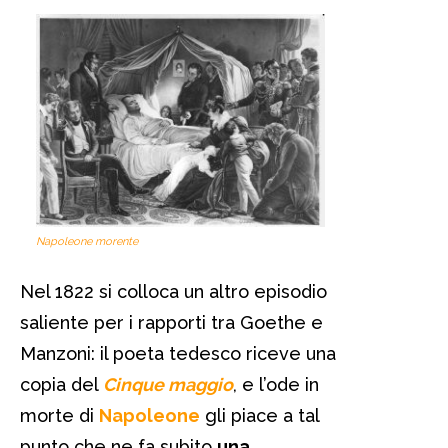
Napoleone morente
Nel 1822 si colloca un altro episodio
saliente per i rapporti tra Goethe e
Manzoni: il poeta tedesco riceve una
copia del
Cinque maggi
o
, e l’ode in
morte di
Napoleone
gli piace a tal
punto che ne fa subito
una