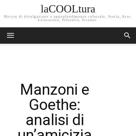
laCOOLtura
Rivista di divulgazione e approfondimento culturale. Storia, Arte,
Letteratura, Filosofia, Scienze.
Manzoni e
Goethe:
analisi di
un’amicizia