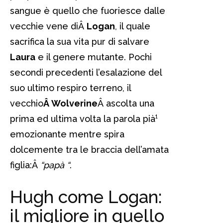
sangue è quello che fuoriesce dalle
vecchie vene diÂ
Logan
, il quale
sacrifica la sua vita pur di salvare
Laura
e il genere mutante. Pochi
secondi precedenti l’esalazione del
suo ultimo respiro terreno, il
vecchio
Â Wolverine
Â ascolta una
prima ed ultima volta la parola pià¹
emozionante mentre spira
dolcemente tra le braccia dell’amata
figlia:Â
“papà “
.
Hugh come Logan:
il migliore in quello