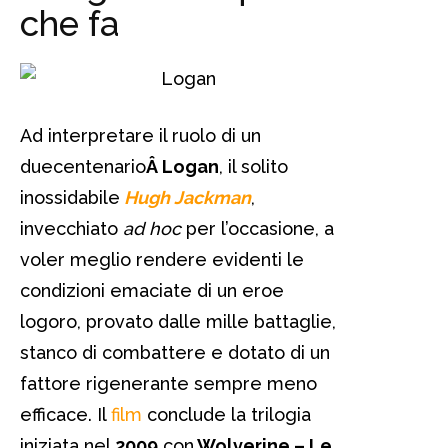
che fa
Ad interpretare il ruolo di un
duecentenario
Â Logan
, il solito
inossidabile
Hugh Jackman
,
invecchiato
ad hoc
per l’occasione, a
voler meglio rendere evidenti le
condizioni emaciate di un eroe
logoro, provato dalle mille battaglie,
stanco di combattere e dotato di un
fattore rigenerante sempre meno
efficace. Il
film
conclude la trilogia
iniziata nel
2009
con
Wolverine – Le