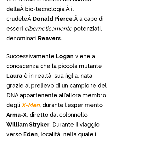
dellaÂ bio-tecnologia,Â il
crudeleÂ
Donald Pierce
,Â a capo di
esseri
ciberneticamente
potenziati,
denominati
Reavers
.
Successivamente
Logan
viene a
conoscenza che la piccola mutante
Laura
è in realtà sua figlia, nata
grazie al prelievo di un campione del
DNA appartenente all’allora membro
degli
X-Men
, durante l’esperimento
Arma-X
, diretto dal colonnello
William Stryker
. Durante il viaggio
verso
Eden
, località nella quale i