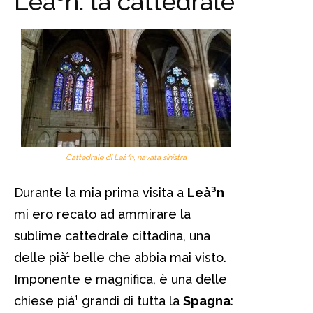
Leà³n: la cattedrale
Cattedrale di Leà³n, navata sinistra
Durante la mia prima visita a
Leà³n
mi ero recato ad ammirare la
sublime cattedrale cittadina, una
delle pià¹ belle che abbia mai visto.
Imponente e magnifica, è una delle
chiese pià¹ grandi di tutta la
Spagna
: