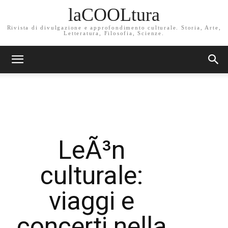
laCOOLtura
Rivista di divulgazione e approfondimento culturale. Storia, Arte,
Letteratura, Filosofia, Scienze.
LeÃ³n
culturale:
viaggi e
concerti nella