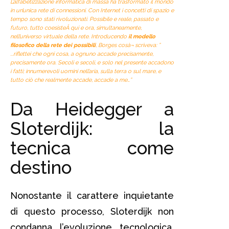
L’alfabetizzazione informatica di massa ha trasformato il mondo
in un’unica rete di connessioni. Con Internet i concetti di spazio e
tempo sono stati rivoluzionati. Possibile e reale, passato e
futuro, tutto coesisteÂ
qui
e
ora
, simultaneamente,
nell’universo virtuale della rete. Introducendo
il modello
filosofico della rete dei possibili
, Borges cosà¬ scriveva:
”
.
..riflettei che ogni cosa, a ognuno accade precisamente,
precisamente ora. Secoli e secoli, e solo nel presente accadono
i fatti; innumerevoli uomini nell’aria, sulla terra o sul mare, e
tutto ciò che realmente accade, accade a me…”
Da Heidegger a
Sloterdijk: la
tecnica come
destino
Nonostante il carattere inquietante
di questo processo, Sloterdijk non
condanna l’evoluzione tecnologica.