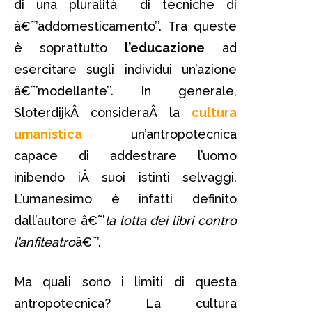
di una pluralità di tecniche di
â€˜’addomesticamento’’. Tra queste
è soprattutto
l’educazione
ad
esercitare sugli individui un’azione
â€˜’modellante’’. In generale,
SloterdijkÂ consideraÂ la
cultura
umanistica
un’antropotecnica
capace di addestrare l’uomo
inibendo iÂ suoi istinti selvaggi.
L’umanesimo è infatti definito
dall’autore â€˜’
la lotta dei libri contro
l’anfiteatro
â€˜’.
Ma quali sono i limiti di questa
antropotecnica? La cultura