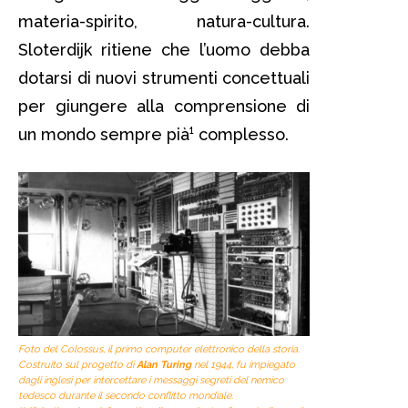
materia-spirito, natura-cultura.
Sloterdijk ritiene che l’uomo debba
dotarsi di nuovi strumenti concettuali
per giungere alla comprensione di
un mondo sempre pià¹ complesso.
Foto del
Colossus
, il primo computer elettronico della storia.
Costruito sul progetto di
Alan Turing
nel 1944, fu impiegato
dagli inglesi per intercettare i messaggi segreti del nemico
tedesco durante il secondo conflitto mondiale.