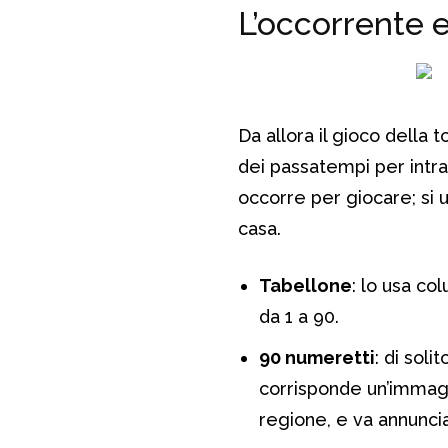
L’occorrente e
Da allora il gioco della
dei passatempi per intra
occorre per giocare; si u
casa.
Tabellone
: lo usa col
da 1 a 90.
90 numeretti
: di soli
corrisponde un’immagi
regione, e va annunci