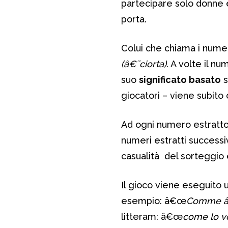
partecipare solo donne e
porta.
Colui che chiama i numer
(â€˜ciorta).
A volte il nu
suo
significato basato
s
giocatori – viene subito
Ad ogni numero estratto 
numeri estratti success
casualità del sorteggio e
Il gioco viene eseguito 
esempio: â€œ
Comme â€
litteram: â€œ
come lo vo