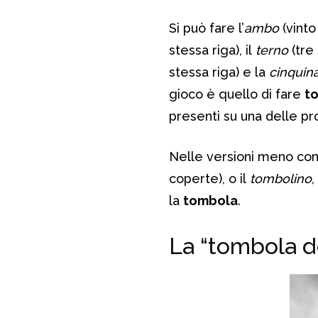
Si può fare l’
ambo
(vint
stessa riga), il
terno
(tre 
stessa riga) e la
cinquin
gioco è quello di fare
t
presenti su una delle prop
Nelle versioni meno con
coperte), o il
tombolino
,
la
tombola
.
La “tombola d