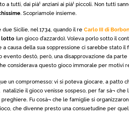
o a tutti, dai pià¹ anziani ai pià¹ piccoli. Non tutti san
ichissime
. Scopriamole insieme.
due Sicilie, nel 1734, quando il re
Carlo III di Borbo
 lotto
(un gioco d’azzardo). Voleva porlo sotto il cont
 a causa della sua soppressione ci sarebbe stato il fi
to evento destò, però, una disapprovazione da parte
he considerava questo gioco immorale per motivi rel
que un compromesso: vi si poteva giocare, a patto c
à natalizie il gioco venisse sospeso, per far sà¬ che
e preghiere. Fu cosà¬ che le famiglie si organizzaro
gioco, che divenne presto una consuetudine per quel