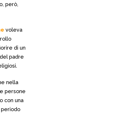
no, però,
ne
voleva
rollo
orire di un
 del padre
igiosi.
he nella
 le persone
no con una
 periodo