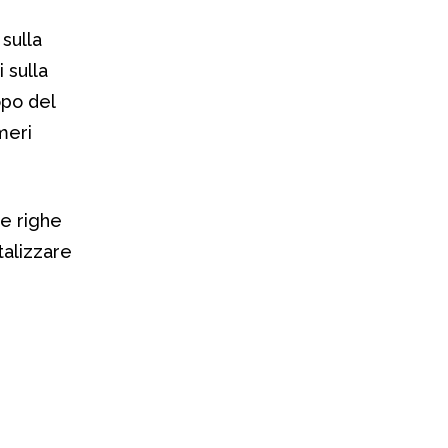
sulla
 sulla
opo del
meri
ue righe
talizzare