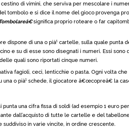
cestino di vimini, che serviva per mescolare i numer
del tombolo e si dice il nome del gioco
provenga pro
ombolareâ€
significa proprio roteare o far capitom
re dispone di una o pià¹ cartelle, sulla quale punta de
ino e su di esse sono disegnati i numeri. Essi sono d
 delle quali sono riportati cinque numeri.
rnativa fagioli, ceci, lenticchie o pasta. Ogni volta che
u una o pià¹ schede, il giocatore â€œcopreâ€ la cas
si punta una cifra fissa di soldi (ad esempio 1 euro per
vante dall’acquisto di tutte le cartelle e del tabellon
suddiviso in varie vincite, in ordine crescente.