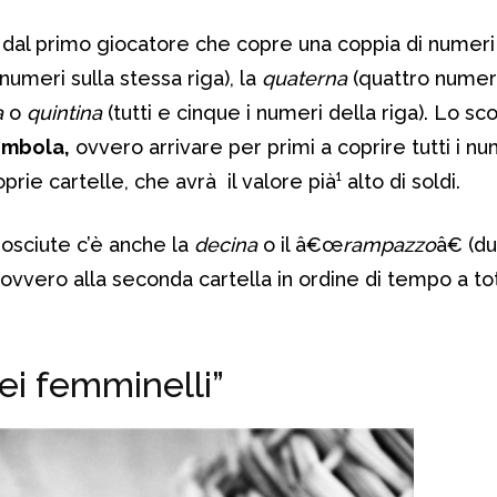
o dal primo giocatore che copre una coppia di numeri 
numeri sulla stessa riga), la
quaterna
(quattro numeri
a
o
quintina
(tutti e cinque i numeri della riga). Lo sc
ombola,
ovvero arrivare per primi a coprire tutti i nu
rie cartelle, che avrà il valore pià¹ alto di soldi.
osciute c’è anche la
decina
o il â€œ
rampazzo
â€ (d
 ovvero alla seconda cartella in ordine di tempo a to
ei femminelli”