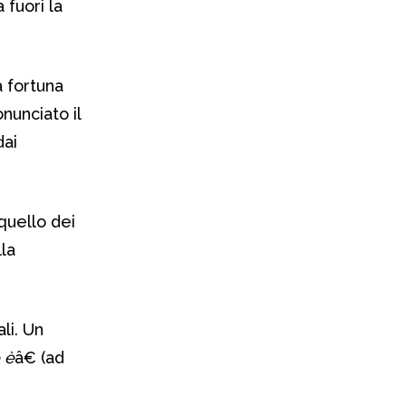
 fuori la
a fortuna
unciato il
dai
quello dei
la
li. Un
 è
â€ (ad