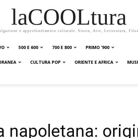
laCOOLtura
ulgazione e approfondimento culturale. Storia, Arte, Letteratura, Filo
VO
500 E 600
700 E 800
PRIMO ‘900
PORANEA
CULTURA POP
ORIENTE E AFRICA
MUS
 napoletana: origi