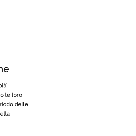
one
pià¹
o le loro
eriodo delle
ella