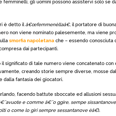
 femminelli, gli uomini possono assistervi solo se da
i è detto il
â€œfemmenèllaâ€,
il portatore di buon
mero non viene nominato palesemente, ma viene pron
ulla
smorfia napoletana
che – essendo conosciuta 
 compresa dai partecipanti.
il significato di tale numero viene concatenato con 
ivamente, creando storie sempre diverse, mosse dal
 dalla fantasia dei giocatori.
urlando, facendo battute sboccate ed allusioni sessua
˜avuote e comme â€˜o ggire, sempe sissantanove
lti o come lo giri sempre sessantanove èâ€
).