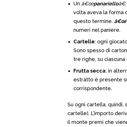
Un
â€œ
panariello
â€:
volta aveva la forma 
questo termine.
â€œT
numeri nel paniere.
Cartelle
: ogni giocato
Sono spesso di cartonc
tre righe, su ciascuna
Frutta secca
: in alte
estratto è presente s
corrispondente.
Su ogni cartella, quindi, 
cartelle). L’importo deri
il monte premi che viene 