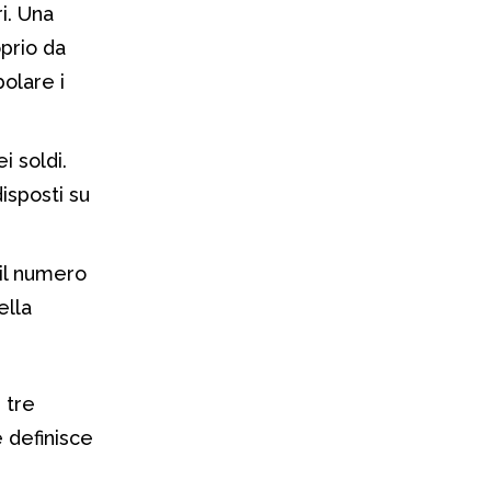
i. Una
prio da
bolare i
i soldi.
isposti su
 il numero
ella
 tre
e definisce