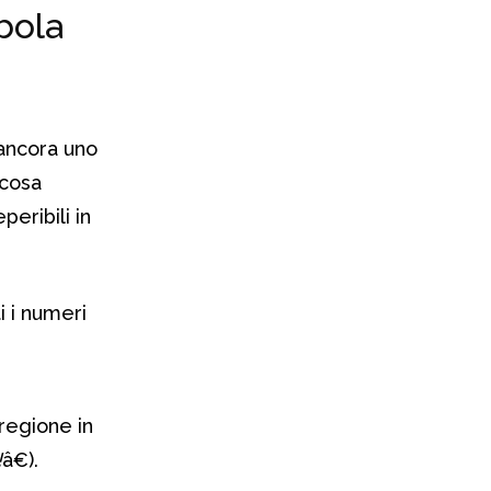
bola
 ancora uno
 cosa
peribili in
ti i numeri
regione in
!
â€).