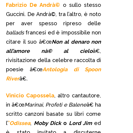
Fabrizio De Andrà©
o sullo stesso
Guccini. De Andrà©, tra l’altro, è noto
per aver spesso ripreso delle
ballads
francesi ed è impossibile non
citare il suo â€œ
Non al denaro non
all’amore nà© al cielo
â€,
rivisitazione della celebre raccolta di
poesie â€œ
Antologia di Spoon
River
â€.
Vinicio Capossela
, altro cantautore,
in â€œ
Marinai, Profeti e Balene
â€ ha
scritto canzoni basate su libri come
l’
’
Odissea
,
Moby Dick
o
Lord Jim
ed
è stato invitato a discuterne