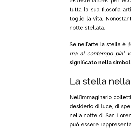
â€œstellatoâ€ per ecc
tutta la sua filosofia ar
toglie la vita. Nonostant
notte stellata.
Se nell’arte la stella è
â
ma al contempo pià¹ vic
significato nella simbo
La stella nell
Nell’immaginario collett
desiderio di luce, di spe
nella notte di San Loren
può essere rappresent