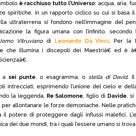
 simbolo
è racchiuso tutto l’Universo
: acqua, aria, f
e spiritiche, in un rapporto ciclico su cui si basa i
lla ultraterrena si fondono nell’immagine del pe
azione la figura umana con l’infinito, secondo 
Uomo Vitruviano
di
Leonardo
Da Vinci
. Per la 
e che illumina i discepoli dei Maestriâ€ ed è 
 Scienzaâ€.
a a
sei punte
, o esagramma, o
stella di David
. I
oli intrecciati, esprimendo l’unione del cielo e dell
ondo la leggenda,
Re Salomone
, figlio di
Davide
, s
per allontanare le forze demoniache. Nelle pratic
 il potere di proteggere dagli influssi malefici. 
ica dei due mondi, tra i quali l’essere umano si trov