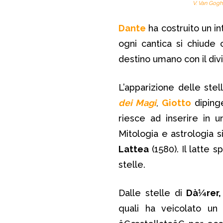
V. Van Gogh
Dante
ha costruito un i
ogni cantica si chiude 
destino umano con il divi
L’apparizione delle ste
dei Magi
,
Giotto
dipinge
riesce ad inserire in 
Mitologia e astrologia s
Lattea
(1580). Il latte 
stelle.
Dalle stelle di
Dà¼rer,
quali ha veicolato un