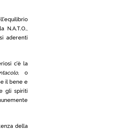
l’equilibrio
a N.A.T.O.,
si aderenti
riosi c’è la
ntacolo
, o
e il bene e
gli spiriti
comunemente
tenza della