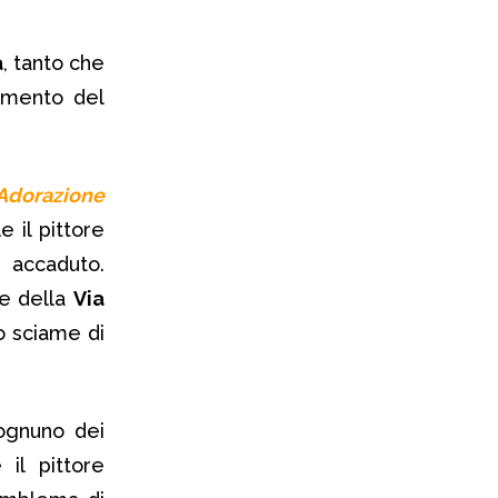
a
, tanto che
gamento del
Adorazione
e il pittore
 accaduto.
ine della
Via
o sciame di
 ognuno dei
il pittore