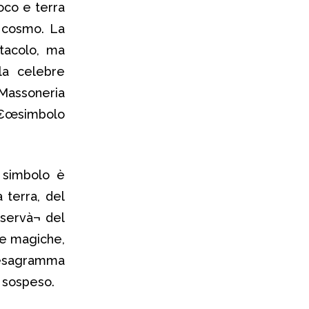
uoco e terra
l cosmo. La
ntacolo, ma
la celebre
Massoneria
â€œsimbolo
l simbolo è
a terra, del
i servà¬ del
he magiche,
L’esagramma
a sospeso.