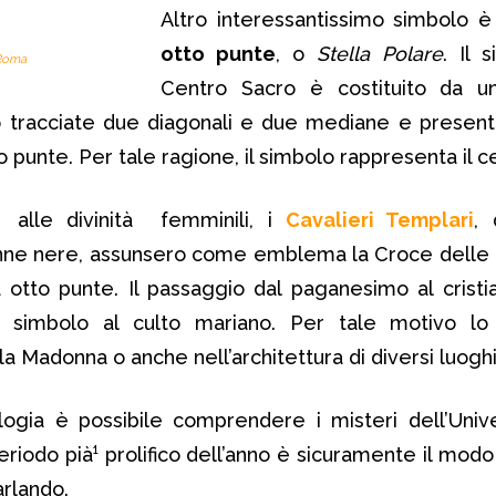
Altro interessantissimo simbolo è 
otto punte
, o
Stella Polare
. Il 
 Roma
Centro Sacro è costituito da u
o tracciate due diagonali e due mediane e present
o punte. Per tale ragione, il simbolo rappresenta il c
tà alle divinità femminili, i
Cavalieri Templari
, 
ne nere, assunsero come emblema la Croce delle B
a otto punte. Il passaggio dal paganesimo al crist
o simbolo al culto mariano. Per tale motivo lo 
la Madonna o anche nell’architettura di diversi luoghi 
ogia è possibile comprendere i misteri dell’Unive
eriodo pià¹ prolifico dell’anno è sicuramente il modo
arlando.