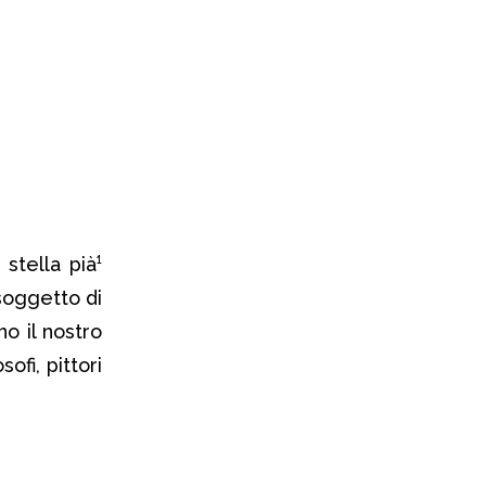
stella pià¹
 soggetto di
no il nostro
ofi, pittori