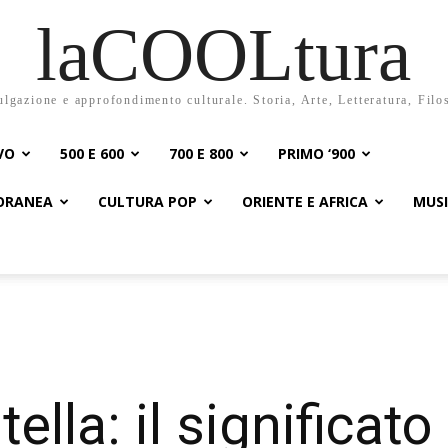
laCOOLtura
ulgazione e approfondimento culturale. Storia, Arte, Letteratura, Filo
VO
500 E 600
700 E 800
PRIMO ‘900
PORANEA
CULTURA POP
ORIENTE E AFRICA
MUS
tella: il significato