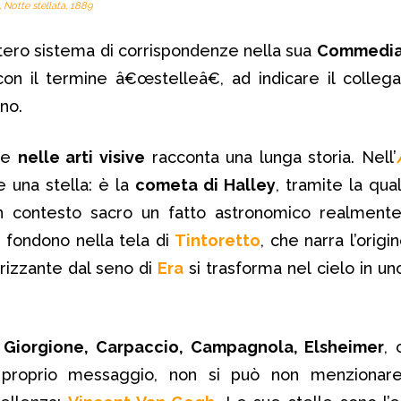
,
Notte stellata
, 1889
ntero sistema di corrispondenze nella sua
Commedi
con il termine â€œstelleâ€, ad indicare il colle
no.
lle
nelle arti visive
racconta una lunga storia. Nell’
 una stella: è la
cometa di Halley
, tramite la qual
un contesto sacro un fatto astronomico realmente
i fondono nella tela di
Tintoretto
, che narra l’orig
sprizzante dal seno di
Era
si trasforma nel cielo in un
 Giorgione, Carpaccio, Campagnola, Elsheimer
,
 proprio messaggio, non si può non menzionare 