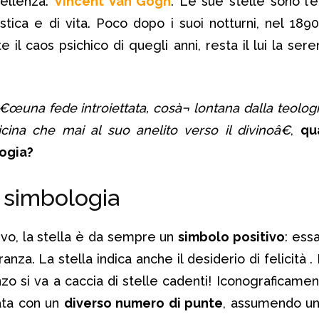
ellenza:
Vincent Van Gogh
. Le sue stelle sono l
tistica e di vita. Poco dopo i suoi notturni, nel 1890, 
e il caos psichico di quegli anni, resta il lui la ser
€œuna fede introiettata, cosà¬ lontana dalla teologi
ina che mai al suo anelito verso il divinoâ€
,
qu
logia?
a simbologia
ivo, la stella è da sempre un
simbolo positivo
: ess
ranza. La stella indica anche il desiderio di felicità 
zo si va a caccia di stelle cadenti! Iconograficament
ata con un
diverso numero di punte
, assumendo un 