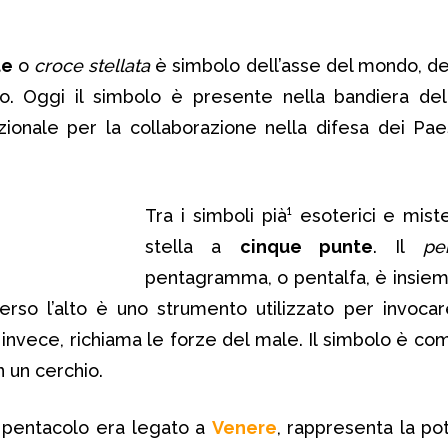
te
o
croce stellata
è simbolo dell’asse del mondo, del
so. Oggi il simbolo è presente nella bandiera dell
azionale per la collaborazione nella difesa dei Pae
Tra i simboli pià¹ esoterici e miste
stella a
cinque punte
. Il
pe
pentagramma, o pentalfa, è insiem
rso l’alto è uno strumento utilizzato per invocare 
, invece, richiama le forze del male. Il simbolo è 
n un cerchio.
il pentacolo era legato a
Venere
, rappresenta la po