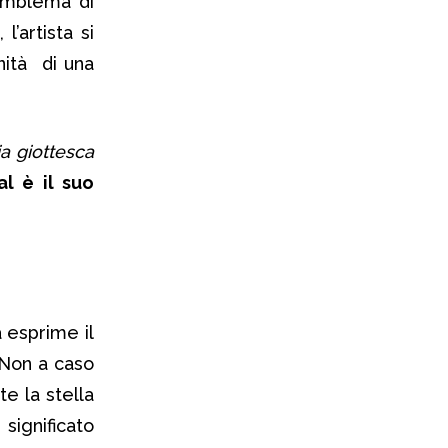
’emblema di
l’artista si
enità di una
a giottesca
al è il suo
a esprime il
. Non a caso
e la stella
significato