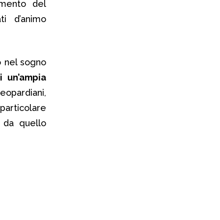
emento del
ti d’animo
o nel sogno
i un’ampia
 leopardiani,
 particolare
a da quello