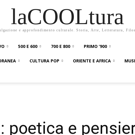
laCOOLtura
ulgazione e approfondimento culturale. Storia, Arte, Letteratura, Filo
VO
500 E 600
700 E 800
PRIMO ‘900
PORANEA
CULTURA POP
ORIENTE E AFRICA
MUS
o: poetica e pensie