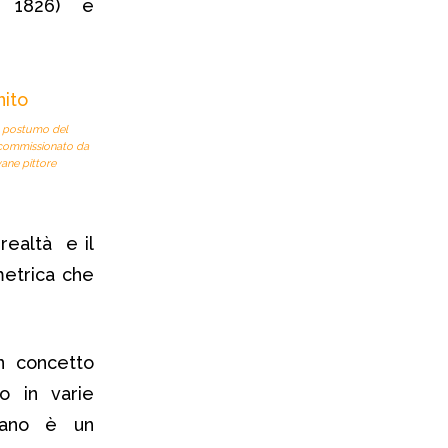
, 1826) e
to postumo del
, commissionato da
vane pittore
 realtà e il
metrica che
un concetto
o in varie
rdiano è un