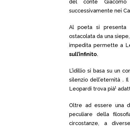
del conte Giacomo 
successivamente nei Canti
Al poeta si presenta u
ostacolata da una siepe, 
impedita permette a L
sull’infinito
.
L’idillio si basa su un c
silenzio dell’eternità .
Leopardi trova pià¹ adatt
Oltre ad essere una del
peculiare della filoso
circostanze, a diverse