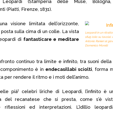
Leopardi (Stamperia delle Muse, Bologna
 (Piatti, Firenze, 1831).
na visione limitata dell’orizzonte,
posta sulla cima di un colle. La vista
Leopardi in un ritrat
1845 (olio su tavola)
eopardi di
fantasticare e meditare
Antonio Ranieri al gio
Domenico Morelli
onfronto continuo tra limite e infinito, tra suoni della
 Il componimento è in
endecasillabi sciolti
, forma 
a per rendere il ritmo e i moti dell’animo.
le pià¹ celebri liriche di Leopardi, l’infinito è 
fia del recanatese che si presta, come s’è vist
 riflessioni ed interpretazioni. L’idillio leopa