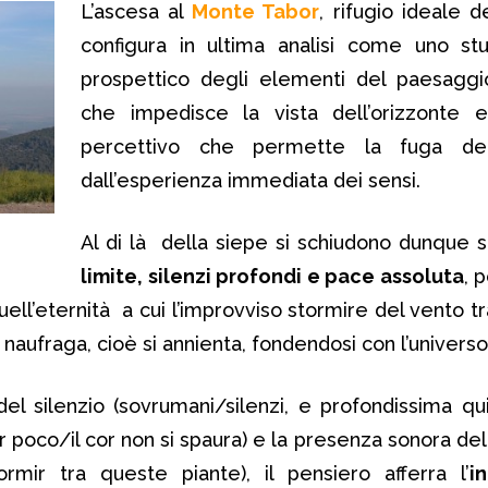
L’ascesa al
Monte Tabor
, rifugio ideale d
configura in ultima analisi come uno stu
prospettico degli elementi del paesaggi
che impedisce la vista dell’orizzonte e
percettivo che permette la fuga de
dall’esperienza immediata dei sensi.
Al di là della siepe si schiudono dunque 
limite, silenzi profondi e pace assoluta
, 
uell’eternità a cui l’improvviso stormire del vento t
o naufraga, cioè si annienta, fondendosi con l’universo
del silenzio (sovrumani/silenzi, e profondissima qu
r poco/il cor non si spaura) e la presenza sonora del
mir tra queste piante), il pensiero afferra l’
i