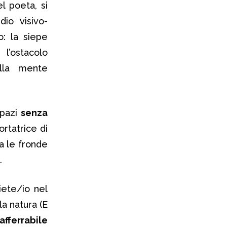
el poeta, si
dio visivo-
o: la siepe
 l’ostacolo
lla mente
spazi
senza
portatrice di
ra le fronde
.
iete/io nel
la natura (E
nafferrabile