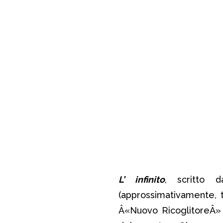
L’ infinito
, scritto
(approssimativamente, t
Â«Nuovo RicoglitoreÂ» 