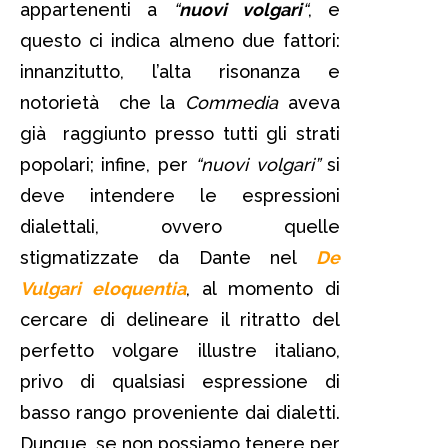
appartenenti a
“
nuovi volgari
“
, e
questo ci indica almeno due fattori:
innanzitutto, l’alta risonanza e
notorietà che la
Commedia
aveva
già raggiunto presso tutti gli strati
popolari; infine, per
“nuovi volgari”
si
deve intendere le espressioni
dialettali, ovvero quelle
stigmatizzate da Dante nel
De
Vulgari eloquentia
, al momento di
cercare di delineare il ritratto del
perfetto volgare illustre italiano,
privo di qualsiasi espressione di
basso rango proveniente dai dialetti.
Dunque, se non possiamo tenere per