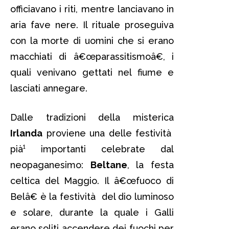
officiavano i riti, mentre lanciavano in
aria fave nere. Il rituale proseguiva
con la morte di uomini che si erano
macchiati di â€œparassitismoâ€, i
quali venivano gettati nel fiume e
lasciati annegare.
Dalle tradizioni della misterica
Irlanda
proviene una delle festività
pià¹ importanti celebrate dal
neopaganesimo:
Beltane
, la festa
celtica del Maggio. Il â€œfuoco di
Belâ€ è la festività del dio luminoso
e solare, durante la quale i Galli
erano soliti accendere dei fuochi per