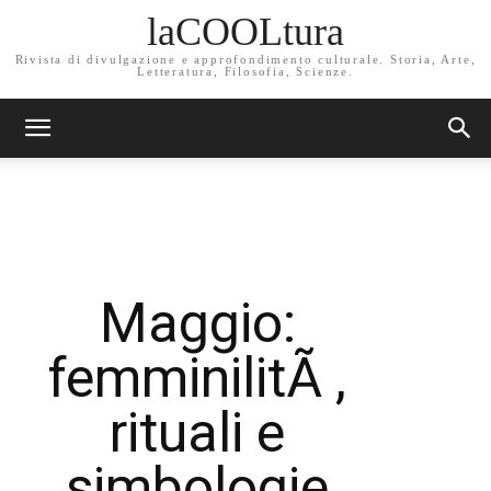
laCOOLtura
Rivista di divulgazione e approfondimento culturale. Storia, Arte,
Letteratura, Filosofia, Scienze.
Maggio:
femminilitÃ ,
rituali e
simbologie