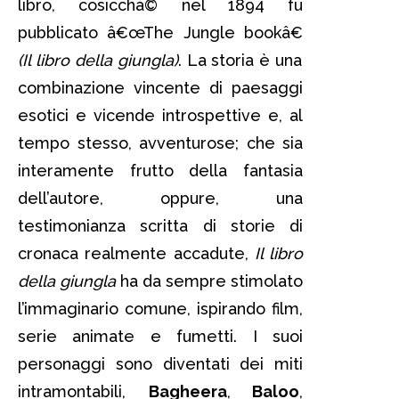
libro, cosicchà© nel 1894 fu
pubblicato â€œThe Jungle bookâ€
(Il libro della giungla)
. La storia è una
combinazione vincente di paesaggi
esotici e vicende introspettive e, al
tempo stesso, avventurose; che sia
interamente frutto della fantasia
dell’autore, oppure, una
testimonianza scritta di storie di
cronaca realmente accadute,
Il libro
della giungla
ha da sempre stimolato
l’immaginario comune, ispirando film,
serie animate e fumetti. I suoi
personaggi sono diventati dei miti
intramontabili,
Bagheera
,
Baloo
,