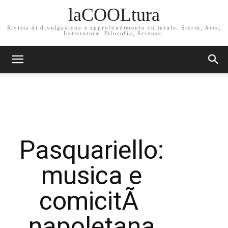
laCOOLtura
Rivista di divulgazione e approfondimento culturale. Storia, Arte,
Letteratura, Filosofia, Scienze.
Pasquariello:
musica e
comicitÃ
napoletana