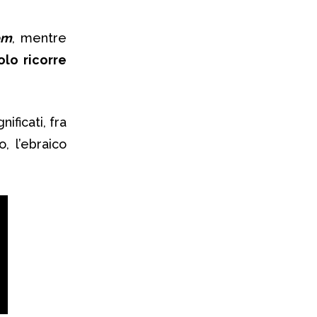
òm
, mentre
lo ricorre
ificati, fra
, l’ebraico