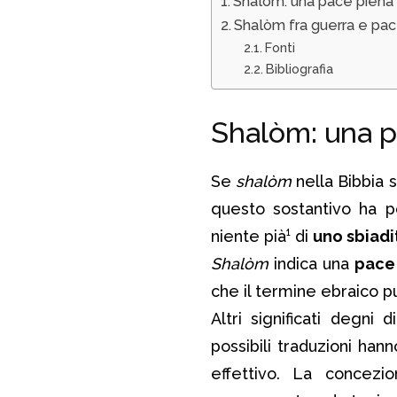
Shalòm: una pace piena
Shalòm fra guerra e pa
Fonti
Bibliografia
Shalòm: una p
Se
shalòm
nella Bibbia s
questo sostantivo ha 
niente pià¹ di
uno sbiadi
Shalòm
indica una
pace
che il termine ebraico p
Altri significati degni
possibili traduzioni han
effettivo. La concezi