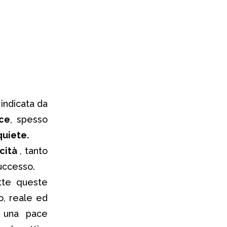
 indicata da
ace
, spesso
quiete.
icità
, tanto
uccesso.
tte queste
o, reale ed
e una pace