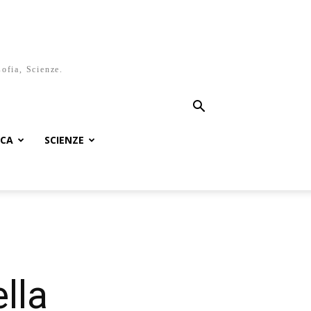
sofia, Scienze.
ICA
SCIENZE
lla