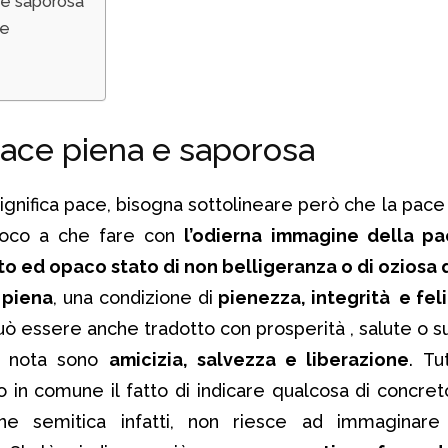
 e saporosa
ce
ace piena e saporosa
ignifica pace, bisogna sottolineare però che la pace
poco a che fare con
l’odierna immagine della p
to ed opaco stato di non belligeranza o di oziosa 
 piena
, una condizione di
pienezza, integrità e fel
uò essere anche tradotto con prosperità , salute o s
 di nota sono
amicizia, salvezza e liberazione
. Tu
no in comune il fatto di indicare qualcosa di concret
one semitica infatti, non riesce ad immaginar