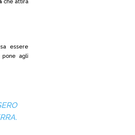
a
che attira
sa essere
i pone agli
SERO
RRA.