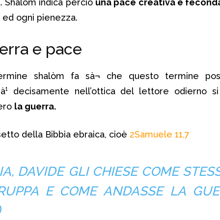
. Shalòm indica perciò
una pace creativa e fecond
 ed ogni pienezza.
erra e pace
ermine shalòm fa sà¬ che questo termine pos
à¹ decisamente nell’ottica del lettore odierno s
vero
la guerra.
etto della Bibbia ebraica, cioè
2Samuele 11,7
IA, DAVIDE GLI CHIESE COME STES
TRUPPA E COME ANDASSE LA GUE
)