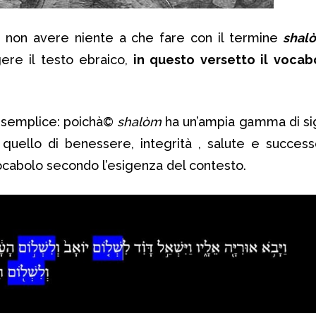
non avere niente a che fare con il termine
shal
re il testo ebraico,
in questo versetto il vocabo
 semplice: poichà©
shalòm
ha un’ampia gamma di sign
quello di benessere, integrità , salute e successo
vocabolo secondo l’esigenza del contesto.