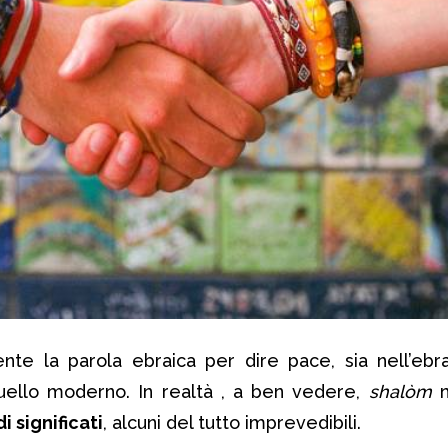
nte la parola ebraica per dire pace, sia nell’ebra
quello moderno. In realtà , a ben vedere,
shalòm
n
 significati
, alcuni del tutto imprevedibili.