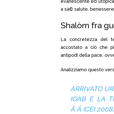
evanescente ed utopica
a sà© salute, benessere
Shalòm fra gu
La concretezza del t
accostato a ciò che pi
antipodi della pace, ov
Analizziamo questo vers
ARRIVATO UR
IOAB E LA 
Â Â (CEI 2008