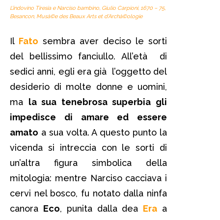
L’indovino Tiresia e Narciso bambino
, Giulio Carpioni, 1670 – 75,
Besancon, Musà©e des Beaux Arts et d’Archà©ologie
Il
Fato
sembra aver deciso le sorti
del bellissimo fanciullo. All’età di
sedici anni, egli era già l’oggetto del
desiderio di molte donne e uomini,
ma
la sua tenebrosa superbia gli
impedisce di amare ed essere
amato
a sua volta. A questo punto la
vicenda si intreccia con le sorti di
un’altra figura simbolica della
mitologia: mentre Narciso cacciava i
cervi nel bosco, fu notato dalla ninfa
canora
Eco
, punita dalla dea
Era
a