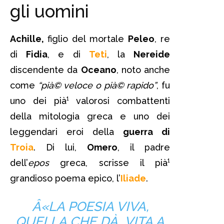
gli uomini
Achille,
figlio del mortale
Peleo
, re
di
Fidia
, e di
Teti
, la
Nereide
discendente da
Oceano
, noto anche
come
“pià© veloce o pià© rapido”
, fu
uno dei pià¹ valorosi combattenti
della mitologia greca e uno dei
leggendari eroi della
guerra di
Troia
. Di lui,
Omero
, il padre
dell’
epos
greca, scrisse il pià¹
grandioso poema epico, l’
Iliade
.
Â«LA POESIA VIVA,
QUELLA CHE DÀ VITA A