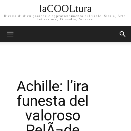
laCOOLtura
Rivista di divulgazione e approfondimento culturale. Storia, Arte,
Letteratura, Filosofia, Scienze.
Achille: l’ira
funesta del
valoroso
PelÃ¬de