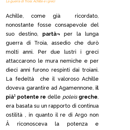
La guerra di Troia: Achille e i greci
Achille, come già ricordato,
nonostante fosse consapevole del
suo destino,
partà¬
per la lunga
guerra di Troia, assedio che durò
molti anni. Per due lustri i greci
attaccarono le mura nemiche e per
dieci anni furono respinti dai troiani.
La fedeltà che il valoroso Achille
doveva garantire ad Agamennone,
il
pià¹ potente re
delle
poleis
greche
,
era basata su un rapporto di continua
ostilità , in quanto il re di Argo non
Â riconosceva la potenza e