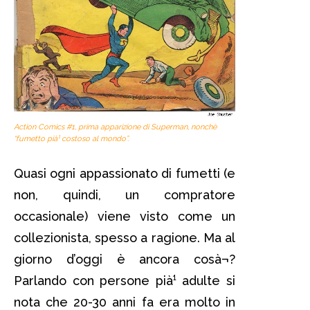
Action Comics #1, prima apparizione di Superman, nonchè
“fumetto pià¹ costoso al mondo”.
Quasi ogni appassionato di fumetti (e
non, quindi, un compratore
occasionale) viene visto come un
collezionista, spesso a ragione. Ma al
giorno d’oggi è ancora cosà¬?
Parlando con persone pià¹ adulte si
nota che 20-30 anni fa era molto in