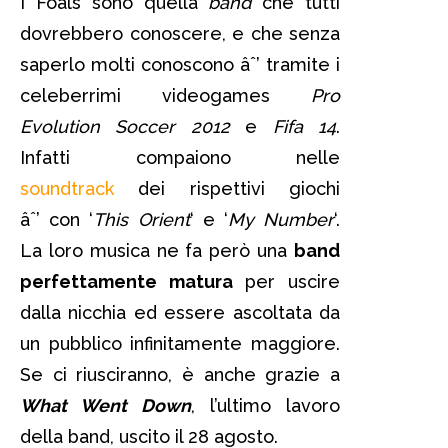
I Foals sono quella
band
che tutti
dovrebbero conoscere, e che senza
saperlo molti conoscono âˆ’ tramite i
celeberrimi videogames
Pro
Evolution Soccer 2012
e
Fifa 14
.
Infatti compaiono nelle
soundtrack
dei rispettivi giochi
âˆ’ con ‘
This Orient
‘ e ‘
My Number
‘.
La loro musica ne fa però una
band
perfettamente matura
per uscire
dalla nicchia ed essere ascoltata da
un pubblico infinitamente maggiore.
Se ci riusciranno, è anche grazie a
What Went Down
, l’ultimo lavoro
della band, uscito il 28 agosto.