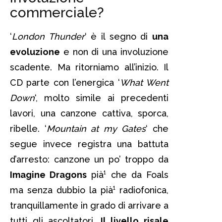
commerciale?
‘
London Thunder
‘ è il segno di
una
evoluzione
e non di una involuzione
scadente. Ma ritorniamo all’inizio. Il
CD parte con l’energica ‘
What Went
Down
‘, molto simile ai precedenti
lavori, una canzone cattiva, sporca,
ribelle. ‘
Mountain at my Gates
‘ che
segue invece registra una battuta
d’arresto: canzone un po’ troppo da
Imagine Dragons
pià¹ che da Foals
ma senza dubbio la pià¹ radiofonica,
tranquillamente in grado di arrivare a
tutti gli ascoltatori.
Il livello risale