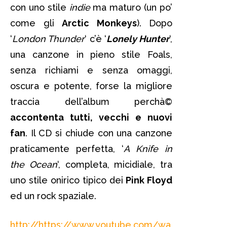
con uno stile
indie
ma maturo (un po’
come gli
Arctic Monkeys
). Dopo
‘
London Thunder
‘ c’è ‘
Lonely Hunter
‘,
una canzone in pieno stile Foals,
senza richiami e senza omaggi,
oscura e potente, forse la migliore
traccia dell’album perchà©
accontenta tutti, vecchi e nuovi
fan
. Il CD si chiude con una canzone
praticamente perfetta, ‘
A
Knife in
the Ocean
‘, completa, micidiale, tra
uno stile onirico tipico dei
Pink Floyd
ed un rock spaziale.
http://https://www.youtube.com/wa