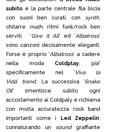
subito
e la parte centrale fila liscia
con suoni ben curati, con
synth
,
chitarre
math
, ritmi funk/rock ben
serviti. ‘
Give it All
‘ ed ‘
Albatross
‘
sono canzoni decisamente eleganti.
Forse è proprio ‘
Albatross
‘ a cadere
nella moda
Coldplay
, pià¹
specificamente nel ‘
Viva la
Vida
‘
trend
. La successiva ‘
Snake
Oil
‘ smentisce subito ogni
accostamento ai Coldpaly e richiama
con molta accuratezza rock band
importanti come i
Led Zeppelin
,
connaturando un
sound
graffiante