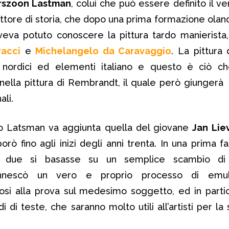
erszoon Lastman
, colui che può essere definito il v
 pittore di storia, che dopo una prima formazione olan
va potuto conoscere la pittura tardo manierista
racci
e
Michelangelo da Caravaggio
. La pittura
 nordici ed elementi italiano e questo è ciò c
ella pittura di Rembrandt, il quale però giungerà 
ali.
tro Latsman va aggiunta quella del giovane
Jan Lie
rò fino agli inizi degli anni trenta. In una prima 
 i due si basasse su un semplice scambio di
innescò un vero e proprio processo di emula
si alla prova sul medesimo soggetto, ed in parti
i di teste, che saranno molto utili all’artisti per la