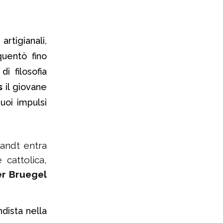
rtigianali,
uentò fino
i filosofia
s
il giovane
uoi impulsi
randt entra
 cattolica,
er Bruegel
ista nella