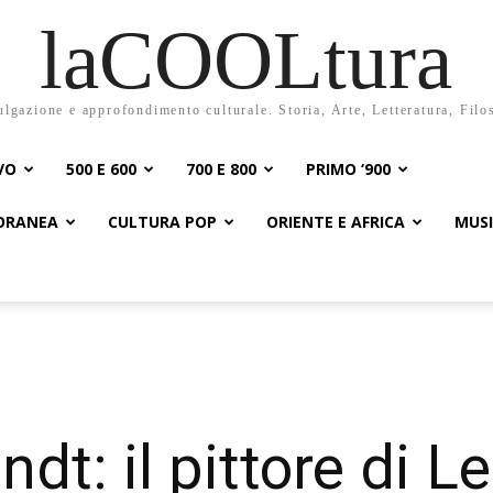
laCOOLtura
ulgazione e approfondimento culturale. Storia, Arte, Letteratura, Filo
VO
500 E 600
700 E 800
PRIMO ‘900
PORANEA
CULTURA POP
ORIENTE E AFRICA
MUS
t: il pittore di L