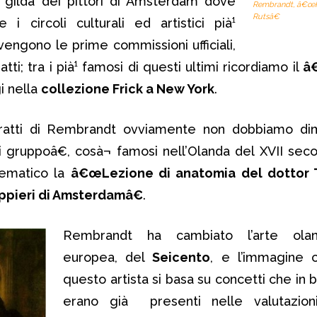
lla gilda dei pittori di Amsterdam dove
Rembrandt, â€œRi
Rutsâ€
i circoli culturali ed artistici pià¹
ovengono le prime commissioni ufficiali,
atti; tra i pià¹ famosi di questi ultimi ricordiamo il
â
i nella
collezione Frick a New York
.
tratti di Rembrandt ovviamente non dobbiamo dim
i gruppoâ€, cosà¬ famosi nell’Olanda del XVII secol
ematico la
â€œLezione di anatomia del dottor 
ppieri di Amsterdamâ€
.
Rembrandt ha cambiato l’arte ola
europea, del
Seicento
, e l’immagine c
questo artista si basa su concetti che in 
erano già presenti nelle valutazion