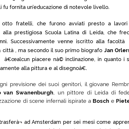
li fu fornita un’educazione di notevole livello.
tto fratelli, che furono avviati presto a lavori a
lla prestigiosa Scuola Latina di Leida, che freq
anni. Successivamente venne iscritto alla facoltà d
a città , ma secondo il suo primo biografo
Jan Orler
tà â€œalcun piacere nà© inclinazione, in quanto i s
icamente alla pittura e al disegnoâ€.
gni previsione dei suoi genitori, il giovane Remb
b van Swanenburgh
, un pittore di Leida di fede
izzazione di scene infernali ispirate a
Bosch
e
Piet
trasferà¬ ad Amsterdam per sei mesi come apprend