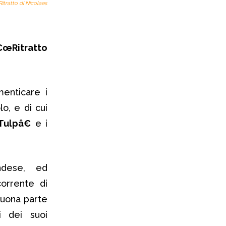
tratto di Nicolaes
€œRitratto
enticare i
o, e di cui
Tulpâ€
e i
ndese, ed
orrente di
buona parte
i dei suoi