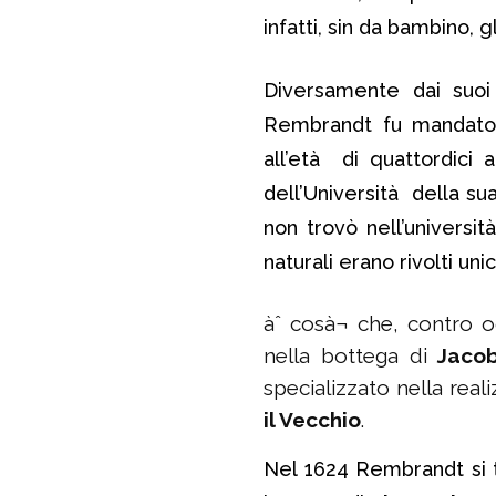
infatti, sin da bambino, g
Diversamente dai suoi o
Rembrandt fu mandato a
all’età di quattordici 
dell’Università della su
non trovò nell’universi
naturali erano rivolti un
àˆ cosà¬ che, contro o
nella bottega di
Jaco
specializzato nella real
il Vecchio
.
Nel 1624 Rembrandt si 