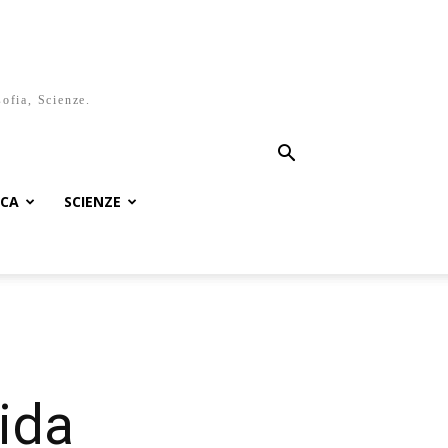
sofia, Scienze.
ICA
SCIENZE
eida