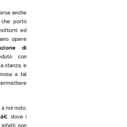
forse anche
 che portò
 notturni ed
ivano opere
uzione di
eduto con
a stanza, e
inosa a tal
permettere
 a noi noto,
â€
, dove i
 infatti non