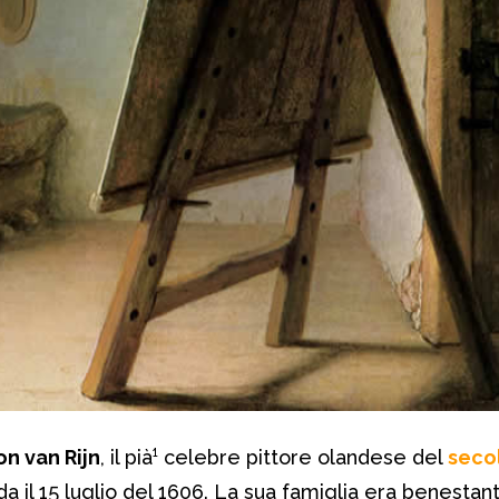
 van Rijn
, il pià¹ celebre pittore olandese del
seco
da il 15 luglio del 1606. La sua famiglia era benestan