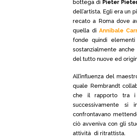
bottega di
Pieter Piet
dell’artista. Egli era un
recato a Roma dove ave
quella di
Annibale Car
fonde quindi elementi
sostanzialmente anche n
del tutto nuove ed origin
All’influenza del maes
quale Rembrandt collabo
che il rapporto tra
successivamente si 
confrontavano mettendo
ciò avveniva con gli stud
attività di ritrattista.