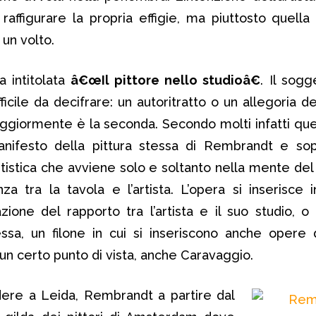
affigurare la propria effigie, ma piuttosto quella 
 un volto.
 intitolata
â€œIl pittore nello studioâ€
. Il sogg
fficile da decifrare: un autoritratto o un allegoria de
aggiormente è la seconda. Secondo molti infatti que
nifesto della pittura stessa di Rembrandt e sopr
rtistica che avviene solo e soltanto nella mente del 
a tra la tavola e l’artista. L’opera si inserisce i
zione del rapporto tra l’artista e il suo studio, o
tessa, un filone in cui si inseriscono anche opere 
un certo punto di vista, anche Caravaggio.
dere a Leida, Rembrandt a partire dal