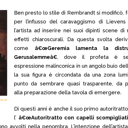
Ben presto lo stile di Rembrandt si modificò, 
per l’influsso del caravaggismo di Lievens
l’artista ad inserire nei suoi dipinti scene di
effetti chiaroscurali. Da questa svolta der
come
â€œGeremia lamenta la distr
Gerusalemmeâ€
, dove il profeta è s
espressione malinconica in un angolo buio dell
la sua figura è circondata da una zona lum
punto da sembrare quasi trasparente, da 
alla preparazione della tavola di emergere.
ne di
Di questi anni è anche il suo primo autoritratto
l’
â€œAutoritratto con capelli scompigliati
ono avvolti nella penombra. L’intenzione dell’artista