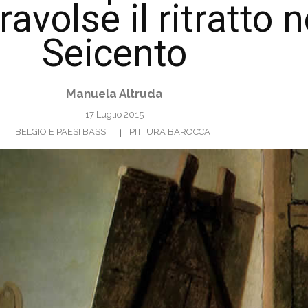
ravolse il ritratto n
Seicento
Manuela Altruda
17 Luglio 2015
BELGIO E PAESI BASSI
PITTURA BAROCCA