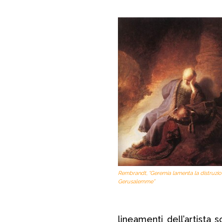
Rembrandt, “Geremia lamenta la distruzio
Gerusalemme”
lineamenti dell’artista s