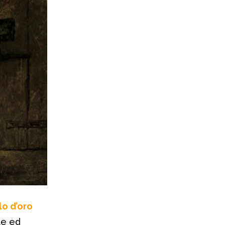
lo d’oro
te ed