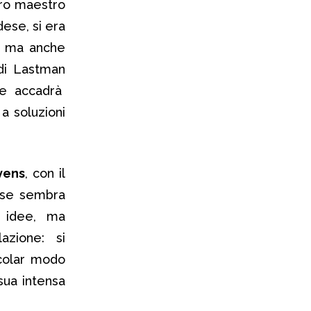
ero maestro
dese, si era
, ma anche
 di Lastman
he accadrà
a soluzioni
vens
, con il
fase sembra
 idee, ma
zione: si
colar modo
 sua intensa