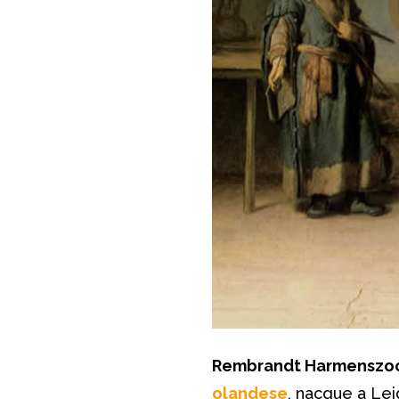
Rembrandt Harmenszoon
olandese
, nacque a Lei