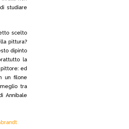
di studiare
etto scelto
lla pittura?
sto dipinto
attutto la
pittore: ed
n un filone
 meglio tra
di Annibale