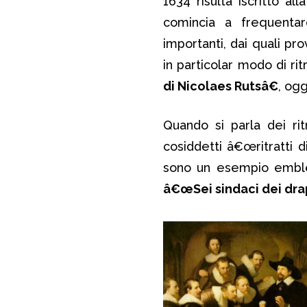
1634 risulta iscritto a
comincia a frequentare 
importanti, dai quali pr
in particolar modo di ritr
di Nicolaes Rutsâ€
, ogg
Quando si parla dei ri
cosiddetti â€œritratti d
sono un esempio embl
â€œSei sindaci dei dra