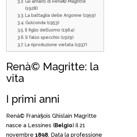
Gli amanti di Renà© Magritte
(1928)
La battaglia delle Argonne (1959)
Golconda (1953)
Il figlio dell’uomo (1964)
ll falso specchio (1929)
La riproduzione vietata (1937)
Renà© Magritte: la
vita
I primi anni
Renà© Franà§ois Ghislain Magritte
nasce a Lessines (
Belgio
) il 21
novembre
1898
. Data la professione