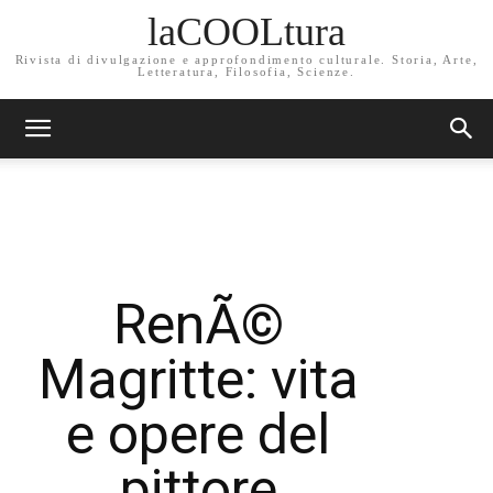
laCOOLtura
Rivista di divulgazione e approfondimento culturale. Storia, Arte,
Letteratura, Filosofia, Scienze.
RenÃ©
Magritte: vita
e opere del
pittore