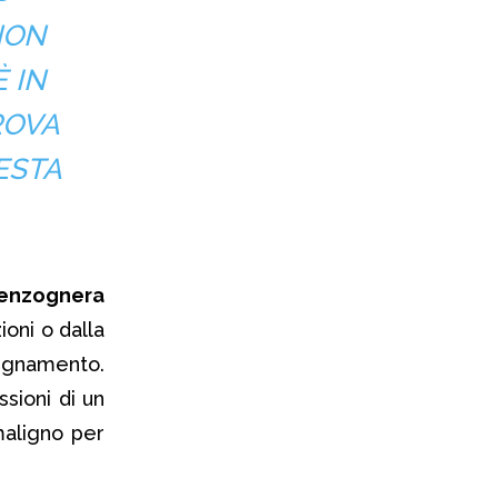
NON
 IN
ROVA
ESTA
menzognera
ioni o dalla
segnamento.
ssioni di un
maligno per