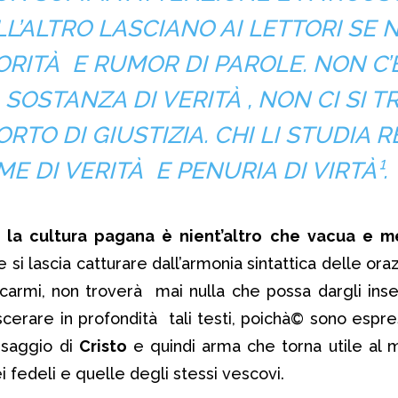
LL’ALTRO LASCIANO AI LETTORI SE 
RITÀ E RUMOR DI PAROLE. NON C’È
SOSTANZA DI VERITÀ , NON CI SI T
TO DI GIUSTIZIA. CHI LI STUDIA R
E DI VERITÀ E PENURIA DI VIRTÀ¹.
:
la cultura pagana è nient’altro che vacua e 
che si lascia catturare dall’armonia sintattica delle oraz
 carmi, non troverà mai nulla che possa dargli in
iscerare in profondità tali testi, poichà© sono espre
saggio di
Cristo
e quindi arma che torna utile al 
fedeli e quelle degli stessi vescovi.