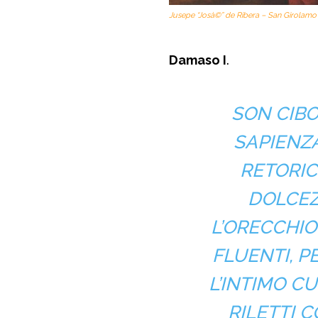
Jusepe “Josà©” de Ribera – San Girolamo 
Damaso I
.
SON CIBO
SAPIENZA
RETORIC
DOLCEZ
L’ORECCHIO
FLUENTI, 
L’INTIMO C
RILETTI 