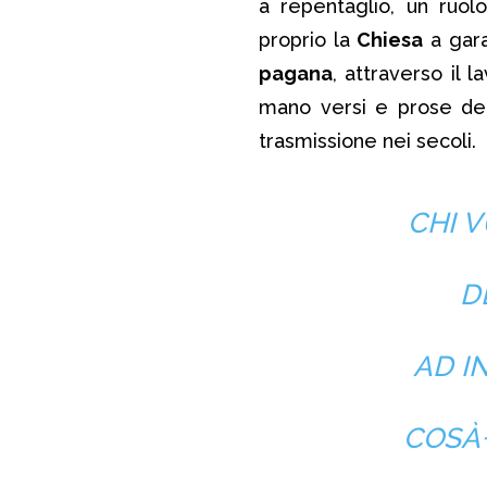
a repentaglio, un ruo
proprio la
Chiesa
a gara
pagana
, attraverso il 
mano versi e prose de
trasmissione nei secoli.
CHI V
D
AD I
COSÀ