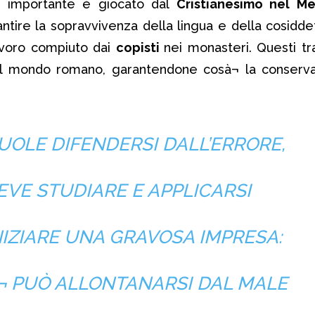
lo importante è giocato dal
Cristianesimo nel M
ntire la sopravvivenza della lingua e della cosidd
lavoro compiuto dai
copisti
nei monasteri. Questi tr
l mondo romano, garantendone cosà¬ la conserva
UOLE DIFENDERSI DALL’ERRORE,
EVE STUDIARE E APPLICARSI
NIZIARE UNA GRAVOSA IMPRESA:
¬ PUÒ ALLONTANARSI DAL MALE