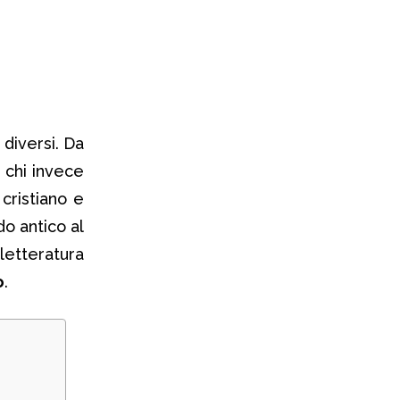
diversi. Da
è chi invece
cristiano e
o antico al
letteratura
o
.