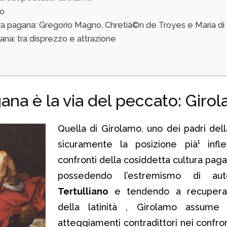
no
ura pagana: Gregorio Magno, Chretià©n de Troyes e Maria di 
na: tra disprezzo e attrazione
ana è la via del peccato: Giro
Quella di Girolamo, uno dei padri dell
sicuramente la posizione pià¹ infle
confronti della cosiddetta cultura paga
possedendo l’estremismo di au
Tertulliano
e tendendo a recuperar
della latinità , Girolamo assum
atteggiamenti contradittori nei confron