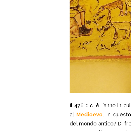
Il 476 d.c. è l’anno in cui 
al
Medioevo
. In quest
del mondo antico? Di fro