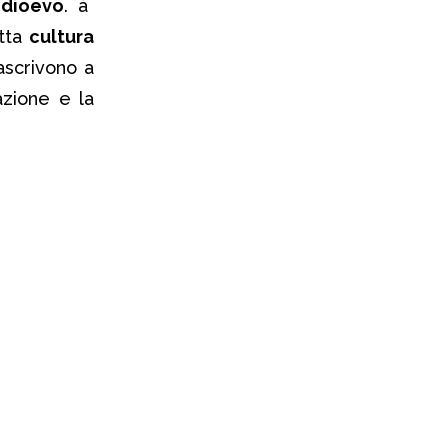
edioevo
. àˆ
etta
cultura
ascrivono a
zione e la