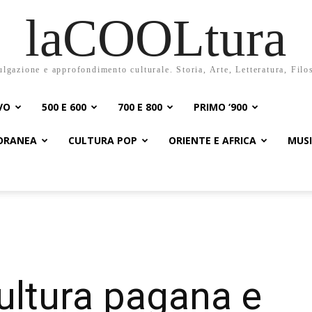
laCOOLtura
ulgazione e approfondimento culturale. Storia, Arte, Letteratura, Filo
VO
500 E 600
700 E 800
PRIMO ‘900
PORANEA
CULTURA POP
ORIENTE E AFRICA
MUS
ultura pagana e