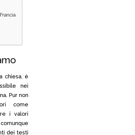
Francia
lamo
a chiesa, è
ssibile nei
na. Pur non
tori come
e i valori
e comunque
ti dei testi