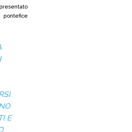
resentato
 pontefice
A
I
RSI
ONO
I E
O