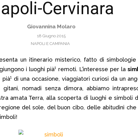
apoli-Cervinara
Giovannina Molaro
18 Giugno 2015
NAPOLI E CAMPANIA
senta un itinerario misterico, fatto di simbologi
iungono i luoghi pià¹ remoti. L’interesse per la
sim
in pià¹ di una occasione, viaggiatori curiosi da un ango
 gitani, nomadi senza dimora, abbiamo intrapres
tra amata Terra, alla scoperta di luoghi e simboli d
 regione del sole, del buon cibo, delle abitudini che
imboli!