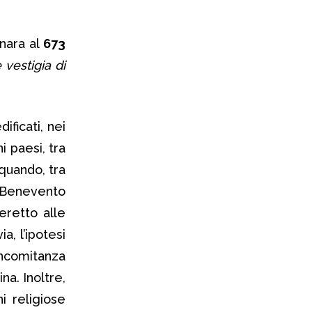
nara al
673
 vestigia di
ificati, nei
ni paesi, tra
quando, tra
 e Benevento
retto alle
a, l’ipotesi
oncomitanza
na. Inoltre,
i religiose