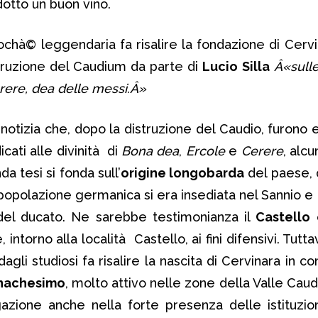
otto un buon vino.
chà© leggendaria fa risalire la fondazione di Cervi
struzione del Caudium da parte di
Lucio Silla
Â«sulle
rere, dea delle messi.Â»
 notizia che, dopo la distruzione del Caudio, furono ed
cati alle divinità di
Bona dea
,
Ercole
e
Cerere
, alcu
a tesi si fonda sull’
origine longobarda
del paese, 
 la popolazione germanica si era insediata nel Sannio
 del ducato. Ne sarebbe testimonianza il
Castello
e
ntorno alla località Castello, ai fini difensivi. Tuttavi
li studiosi fa risalire la nascita di Cervinara in c
nachesimo
, molto attivo nelle zone della Valle Caudi
azione anche nella forte presenza delle istituzion