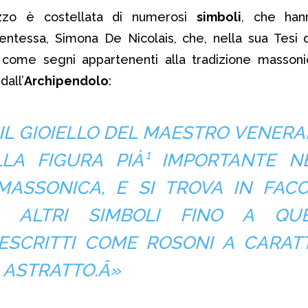
zo è costellata di numerosi
simboli
, che hann
dentessa, Simona De Nicolais, che, nella sua Tesi d
a come segni appartenenti alla tradizione massonica
dall’
Archipendolo
:
IL GIOIELLO DEL MAESTRO VENERAB
LA FIGURA PIÀ¹ IMPORTANTE N
MASSONICA, E SI TROVA IN FACC
D ALTRI SIMBOLI FINO A QU
SCRITTI COME ROSONI A CARAT
 ASTRATTO.Â»