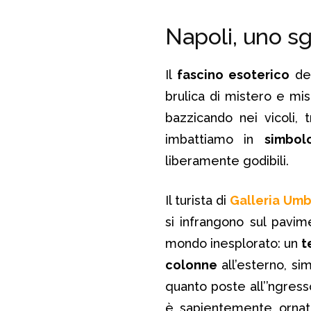
Napoli, uno sg
Il
fascino esoterico
del
brulica di mistero e mi
bazzicando nei vicoli, 
imbattiamo in
simbol
liberamente godibili.
Il turista di
Galleria Um
si infrangono sul pavim
mondo inesplorato: un
t
colonne
all’esterno, si
quanto poste all’’ngress
è sapientemente ornat