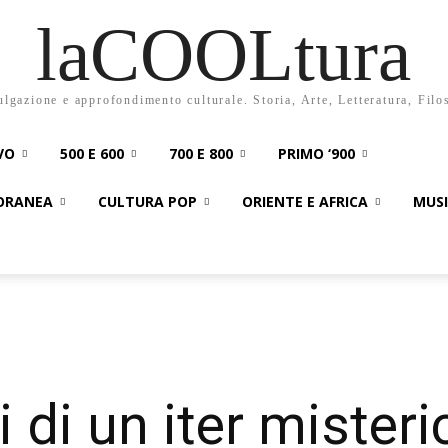
laCOOLtura
ulgazione e approfondimento culturale. Storia, Arte, Letteratura, Filo
VO
500 E 600
700 E 800
PRIMO ‘900
PORANEA
CULTURA POP
ORIENTE E AFRICA
MUS
 di un iter misteri