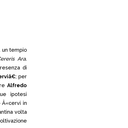
a un tempio
ereris Ara
.
presenza di
rviâ€
; per
ore
Alfredo
ue ipotesi
o Â«cervi in
antina volta
coltivazione