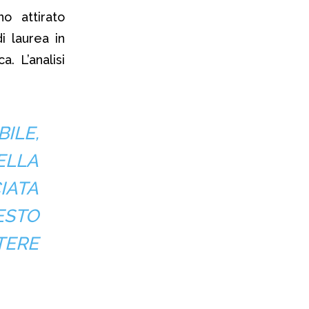
o attirato
i laurea in
. L’analisi
ILE,
ELLA
IATA
ESTO
TERE