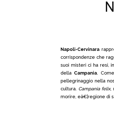
N
Napoli-Cervinara
rappre
corrispondenze che ragg
suoi misteri ci ha resi, 
della
Campania
. Come
pellegrinaggio nella nos
cultura.
Campania felix
,
morire, eâ€¦regione di s