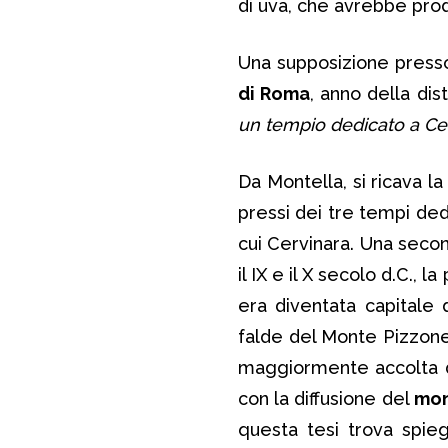
di uva, che avrebbe prod
Una supposizione presso
di Roma
, anno della di
un tempio dedicato a Ce
Da Montella, si ricava la
pressi dei tre tempi dedi
cui Cervinara. Una second
il IX e il X secolo d.C.,
era diventata capitale
falde del Monte Pizzone, i
maggiormente accolta dag
con la diffusione del
mo
questa tesi trova spieg