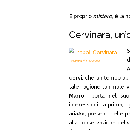
E proprio
mistero
, è la 
Cervinara, un’
S
d
Stemma di Cervinara
A
cervi
, che un tempo ab
tale ragione l’animale
Marro
riporta nel suo
interessanti: la prima, r
ariaÂ», presenti nelle pa
alla conservazione del v