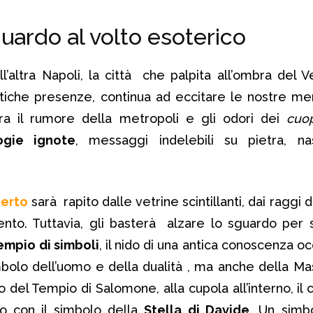
uardo al volto esoterico
l’altra Napoli, la città che palpita all’ombra del V
stiche presenze, continua ad eccitare le nostre me
tra il rumore della metropoli e gli odori dei
cuo
ogie ignote
, messaggi indelebili su pietra, na
berto
sarà rapito dalle vetrine scintillanti, dai raggi 
ento. Tuttavia, gli basterà alzare lo sguardo per 
empio di simboli
, il nido di una antica conoscenza oc
mbolo dell’uomo e della dualità , ma anche della Mas
o del Tempio di Salomone, alla cupola all’interno, il
o con il simbolo della
Stella di Davide
. Un simb