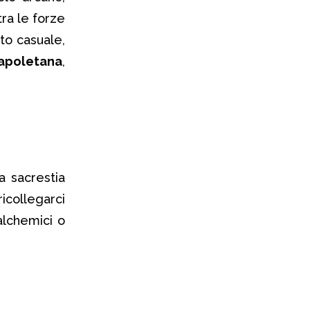
tra le forze
to casuale,
napoletana
,
la sacrestia
ricollegarci
alchemici o