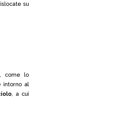
dislocate su
, come lo
e intorno al
iolo
, a cui