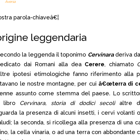
Aversa
nostra parola-chiaveâ€¦
origine leggendaria
econdo la leggenda il toponimo
Cervinara
deriva d
edicato dai Romani alla dea
Cerere
, chiamato
C
ltre ipotesi etimologiche fanno riferimento alla 
itavano le nostre montagne, per cui
â€œterra di ce
 venne assunto come stemma del paese. Lo scritt
 libro
Cervinara, storia di dodici secoli
altre d
iguarda la presenza di alcuni insetti, i cervi volanti 
ludi; la seconda, si ricollega alla presenza di una c
ino, la cella vinaria, o ad una terra con abbondante 