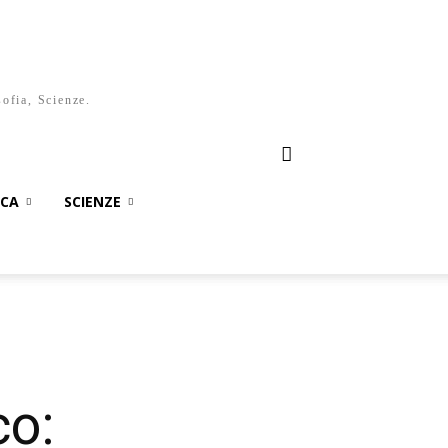
sofia, Scienze.
ICA
SCIENZE
co: