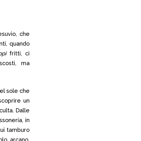
esuvio, che
nti, quando
ppi
fritti, ci
scosti, ma
del sole che
scoprire un
culta. Dalle
soneria, in
 cui tamburo
olo arcano,