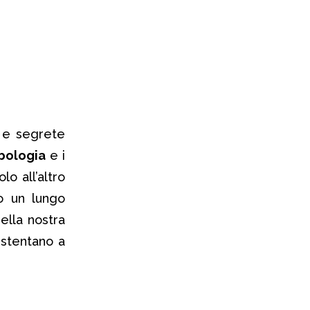
e e segrete
bologia
e i
lo all’altro
o un lungo
ella nostra
 stentano a