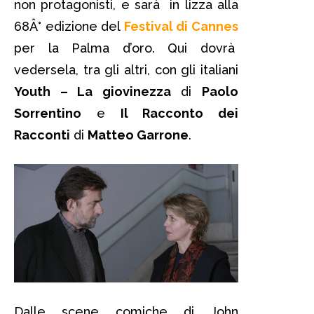
non protagonisti, e sarà in lizza alla
68Â° edizione del
Festival di Cannes
per la Palma d’oro. Qui dovrà
vedersela, tra gli altri, con gli italiani
Youth – La giovinezza
di
Paolo
Sorrentino
e
Il Racconto dei
Racconti
di
Matteo Garrone
.
Dalle scene comiche di John