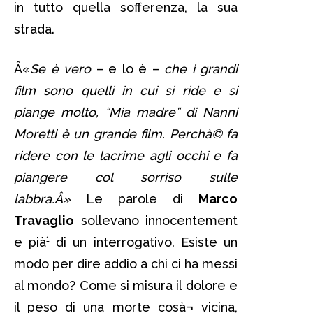
in tutto quella sofferenza, la sua
strada.
Â«
Se è vero
– e lo è –
che i grandi
film sono quelli in cui si ride e si
piange molto, “Mia madre” di Nanni
Moretti è un grande film. Perchà© fa
ridere con le lacrime agli occhi e fa
piangere col sorriso sulle
labbra.Â»
Le parole di
Marco
Travaglio
sollevano innocentement
e pià¹ di un interrogativo. Esiste un
modo per dire addio a chi ci ha messi
al mondo? Come si misura il dolore e
il peso di una morte cosà¬ vicina,