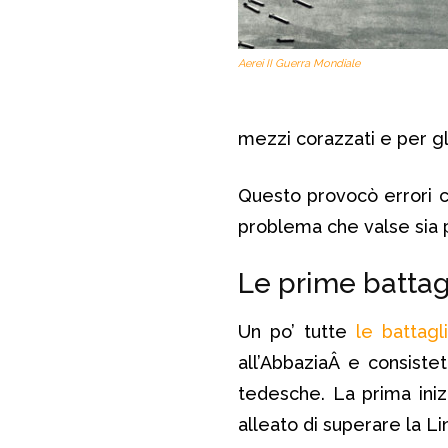
Aerei II Guerra Mondiale
mezzi corazzati e per gl
Questo provocò errori c
problema che valse sia p
Le prime battag
Un po’ tutte
le battagl
all’AbbaziaÂ e consistet
tedesche. La prima ini
alleato di superare la Li