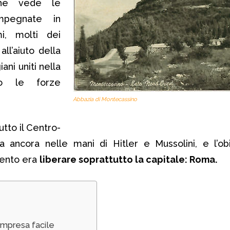
che vede le
mpegnate in
mi, molti dei
all’aiuto della
ani uniti nella
ro le forze
Abbazia di Montecassino
tto il Centro-
 ancora nelle mani di Hitler e Mussolini, e l’obi
mento era
liberare soprattutto la capitale: Roma.
impresa facile