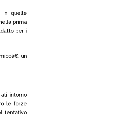
 in quelle
nella prima
datto per i
micoâ€, un
ati intorno
ro le forze
l tentativo