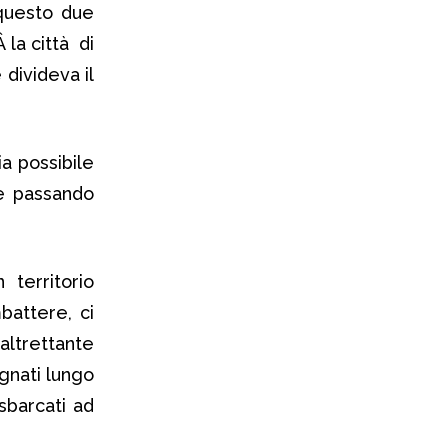
 questo due
 la città di
e divideva il
a possibile
te passando
territorio
battere, ci
altrettante
egnati lungo
sbarcati ad