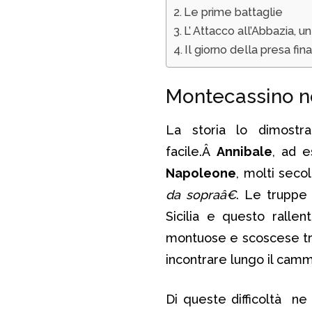
Le prime battaglie
L’ Attacco all’Abbazia, un
Il giorno della presa fin
Montecassino no
La storia lo dimost
facile.Â
Annibale
, ad e
Napoleone
, molti seco
da sopraâ€
. Le truppe 
Sicilia e questo ralle
montuose e scoscese tra
incontrare lungo il camm
Di queste difficoltà n