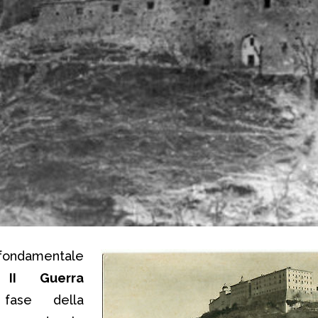
fondamentale
la
II Guerra
ase della