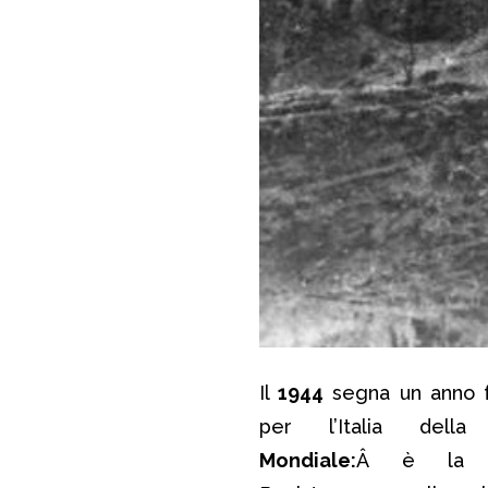
Il
1944
segna un anno 
per l’Italia del
Mondiale:
Â è la f