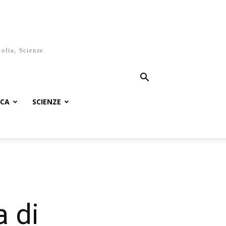
sofia, Scienze.
ICA
SCIENZE
a di