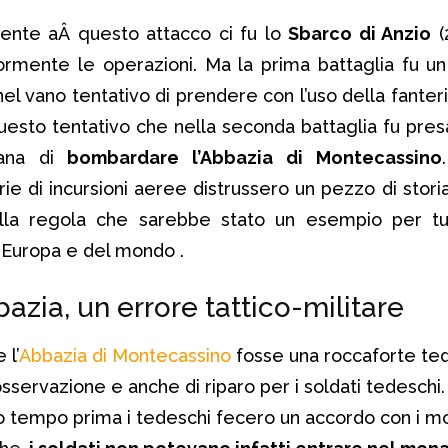
nte aÂ questo attacco ci fu lo
Sbarco di Anzio
(
iormente le operazioni. Ma la prima battaglia fu un
el vano tentativo di prendere con l’uso della fanteri
questo tentativo che nella seconda battaglia fu presa 
cana di
bombardare l’Abbazia di Montecassino
ie di incursioni aeree distrussero un pezzo di stori
la regola che sarebbe stato un esempio per tutti
’Europa e del mondo .
bazia, un errore tattico-militare
 l’
Abbazia di Montecassino
fosse una roccaforte ted
sservazione e anche di riparo per i soldati tedeschi.
to tempo prima i tedeschi fecero un accordo con i m