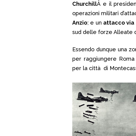
Churchill
Â e il preside
operazioni militari d’att
Anzio
; e un
attacco via 
sud delle forze Alleate d
Essendo dunque una zona 
per raggiungere Roma e
per la città di Montecas