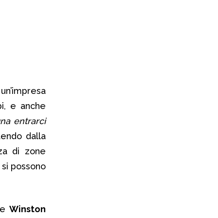
n’impresa
pi, e anche
gna entrarci
tendo dalla
nza di zone
 si possono
ese
Winston