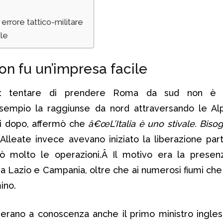
 errore tattico-militare
ale
n fu un’impresa facile
ra: tentare di prendere Roma da sud non è u
sempio la raggiunse da nord attraversando le Al
li dopo, affermò che
â€œL’Italia è uno stivale. Biso
Alleate invece avevano iniziato la liberazione par
ntò molto le operazioni.Â Il motivo era la prese
 Lazio e Campania, oltre che ai numerosi fiumi che
ino.
e erano a conoscenza anche il primo ministro ingl