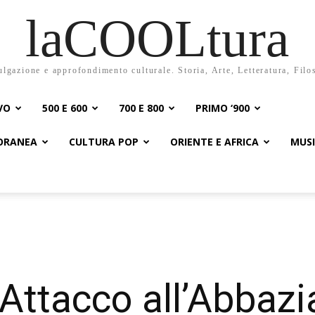
laCOOLtura
ulgazione e approfondimento culturale. Storia, Arte, Letteratura, Filo
VO
500 E 600
700 E 800
PRIMO ‘900
PORANEA
CULTURA POP
ORIENTE E AFRICA
MUS
 Attacco all’Abbazi