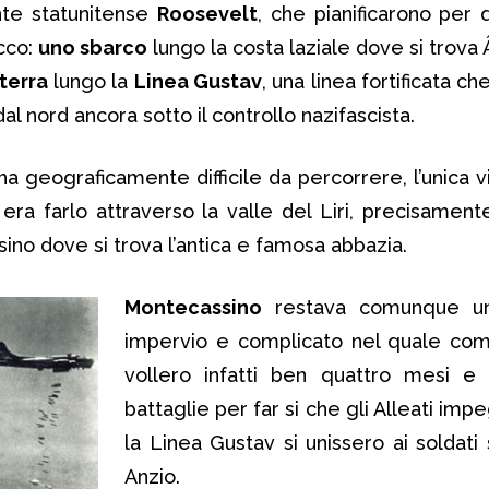
nte statunitense
Roosevelt
, che pianificarono per
acco:
uno sbarco
lungo la costa laziale dove si trova Â
terra
lungo la
Linea Gustav
, una linea fortificata ch
al nord ancora sotto il controllo nazifascista.
geograficamente difficile da percorrere, l’unica vi
ra farlo attraverso la valle del Liri, precisamen
sino dove si trova l’antica e famosa abbazia.
Montecassino
restava comunque un 
impervio e complicato nel quale com
vollero infatti ben quattro mesi e 
battaglie per far si che gli Alleati imp
la Linea Gustav si unissero ai soldati 
Anzio.