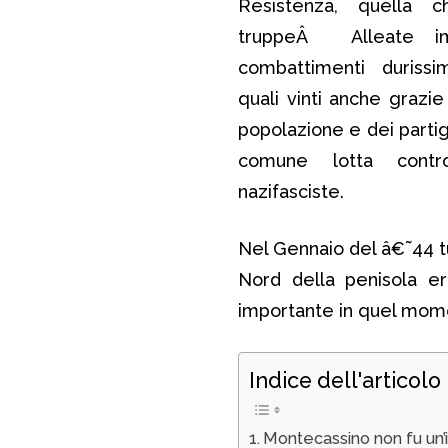
Resistenza, quella 
truppeÂ Alleate i
combattimenti durissi
quali vinti anche grazie 
popolazione e dei partigi
comune lotta cont
nazifasciste.
Nel Gennaio del â€˜44 tu
Nord della penisola era
importante in quel mo
Indice dell'articolo
Montecassino non fu un’