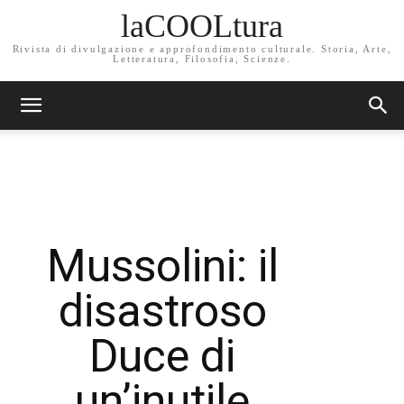
laCOOLtura
Rivista di divulgazione e approfondimento culturale. Storia, Arte,
Letteratura, Filosofia, Scienze.
Mussolini: il
disastroso
Duce di
un’inutile