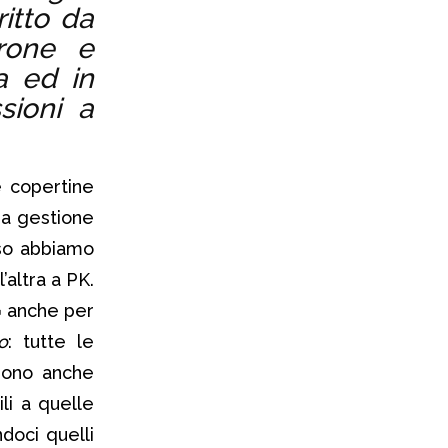
itto da
rrone e
a ed in
sioni a
e copertine
 a gestione
aso abbiamo
’altra a PK.
¬ anche per
o
: tutte le
gono anche
li a quelle
doci quelli