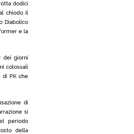
otta dodici
 chiodo il
o Diabolico
former e la
r
dei giorni
ni colossali
e di PK che
nsazione di
rrazione si
nel periodo
osto della