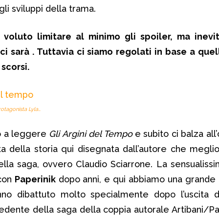
i sviluppi della trama.
oluto limitare al minimo gli spoiler, ma inevi
i sarà . Tuttavia ci siamo regolati in base a que
 scorsi.
otagonista Lyla…
mo a leggere
Gli Argini del Tempo
e subito ci balza all
a della storia qui disegnata dall’autore che megli
della saga, ovvero Claudio Sciarrone. La sensualiss
 con
Paperinik
dopo anni, e qui abbiamo una grande 
nno dibattuto molto specialmente dopo l’uscita 
ecedente della saga della coppia autorale Artibani/P