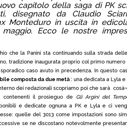
uovo capitolo della saga di PK scr
sti, disegnato da Claudio Scia
x Monteduro in uscita in edicol
6 maggio. Ecco le nostre impres
cchio che la Panini sta continuando sulla strada dell
ino, tradizione inaugurata proprio col primo numero
e sporadico caso avuto in precedenza. In questo c
ibile composta da due metà
: una dedicata a Lyla e l
interno dei redazionali scopriamo poi che sarà cosà
i contenenti il prosieguo de
Gli Argini del Temp
ponibili e dedicate ognuna a PK e Lyla e ci ven
i esse: quelle del 3013 come impostazioni sono simi
ccessive se ne discostano notevolmente presentan