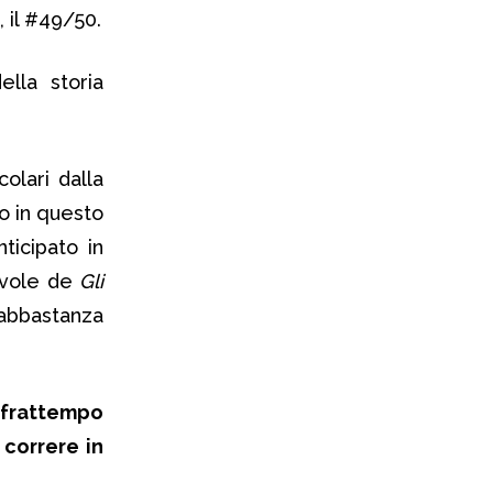
, il #49/50.
lla storia
olari dalla
o in questo
ticipato in
tavole de
Gli
abbastanza
 frattempo
 correre in