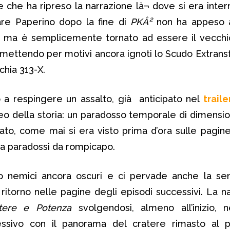
e che ha ripreso la narrazione là¬ dove si era interr
are Paperino dopo la fine di
PKÂ²
non ha appeso al
, ma è semplicemente tornato ad essere il vecchi
smettendo per motivi ancora ignoti lo Scudo Extrans
chia 313-X.
o a respingere un assalto, già anticipato nel
traile
cleo della storia: un paradosso temporale di dimensio
ato, come mai si era visto prima d’ora sulle pagin
 a paradossi da rompicapo.
ano nemici ancora oscuri e ci pervade anche la se
itorno nelle pagine degli episodi successivi. La na
tere e Potenza
svolgendosi, almeno all’inizio, 
sivo con il panorama del cratere rimasto al p