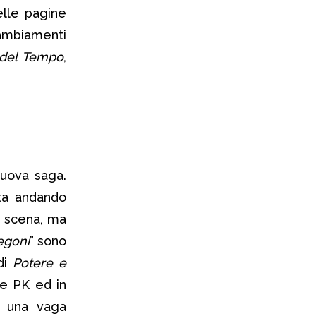
elle pagine
cambiamenti
i del Tempo
,
nuova saga.
ta andando
i scena, ma
egoni
” sono
di
Potere e
e PK ed in
a una vaga