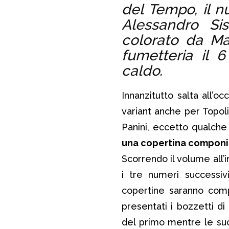
del Tempo, il n
Alessandro Si
colorato da Ma
fumetteria il 
caldo.
Innanzitutto salta all’o
variant anche per Topol
Panini, eccetto qualch
una copertina compon
Scorrendo il volume all’
i tre numeri successiv
copertine saranno com
presentati i bozzetti d
del primo mentre le su