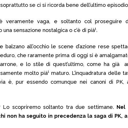
oprattutto se ci si ricorda bene dell’ultimo episodio
 è veramente vaga, e soltanto col proseguire de
 una sensazione nostalgica o c’è di pià¹.
re balzano all’occhio le scene d’azione rese spettac
eduro, che raramente prima di oggi si è amalgamat
arrone, e lo stile di quest’ultimo, come ha già an
cisamente molto pià¹ maturo. L’inquadratura delle 
via è, pur essendo comunque nei canoni di PK, 
Lo scopriremo soltanto tra due settimane.
Nel
chi non ha seguito in precedenza la saga di PK, a