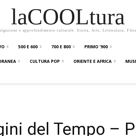
laCOOLtura
ulgazione e approfondimento culturale. Storia, Arte, Letteratura, Filo
VO
500 E 600
700 E 800
PRIMO ‘900
PORANEA
CULTURA POP
ORIENTE E AFRICA
MUS
rgini del Tempo – 