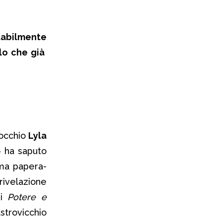
tabilmente
llo che già
’occhio
Lyla
o ha saputo
ima papera-
rivelazione
di
Potere e
astrovicchio