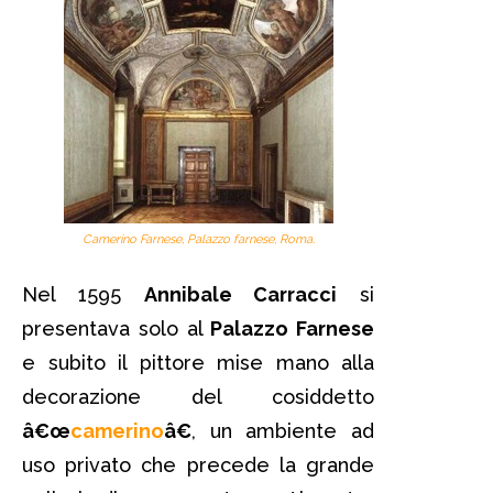
Camerino Farnese, Palazzo farnese, Roma.
Nel 1595
Annibale Carracci
si
presentava solo al
Palazzo Farnese
e subito il pittore mise mano alla
decorazione del cosiddetto
â€œ
camerino
â€
, un ambiente ad
uso privato che precede la grande