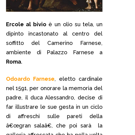
Ercole al bivio
è un olio su tela, un
dipinto incastonato al centro del
soffitto del Camerino Farnese,
ambiente di Palazzo Farnese a
Roma
.
Odoardo Farnese
, eletto cardinale
nel 1591, per onorare la memoria del
padre, il duca Alessandro, decise di
far illustrare le sue gesta in un ciclo
di affreschi sulle pareti della
â€œgran salaâ€, che poi sarà la
galleria affrescata che ha nella volta