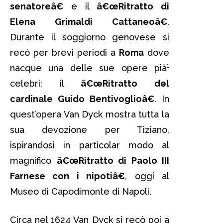
senatoreâ€
e il
â€œRitratto di
Elena Grimaldi Cattaneoâ€
.
Durante il soggiorno genovese si
recò per brevi periodi a
Roma
dove
nacque una delle sue opere pià¹
celebri: il
â€œRitratto del
cardinale Guido Bentivoglioâ€
. In
quest’opera Van Dyck mostra tutta la
sua devozione per Tiziano,
ispirandosi in particolar modo al
magnifico
â€œRitratto di Paolo III
Farnese con i nipotiâ€
, oggi al
Museo di Capodimonte di Napoli.
Circa nel 1624 Van Dyck si recò poi a