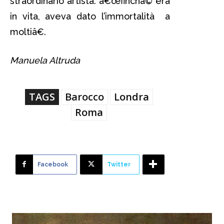
straordinario artista: â€œfinchà© era
in vita, aveva dato l’immortalità a
moltiâ€.
Manuela Altruda
TAGS
Barocco
Londra
Roma
Facebook
Twitter