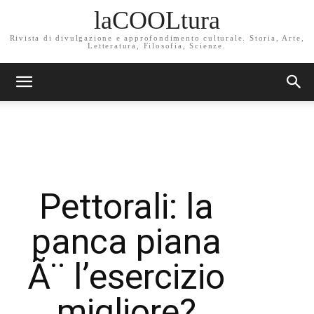
laCOOLtura
Rivista di divulgazione e approfondimento culturale. Storia, Arte,
Letteratura, Filosofia, Scienze.
Pettorali: la
panca piana
Ã¨ l’esercizio
migliore?