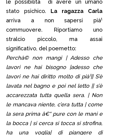
le possibilità di avere un umano
stato psichico.
La ragazza Carla
arriva a non sapersi pià¹
commuovere. Riportiamo uno
stralcio piccolo, ma assai
significativo, del poemetto:
Perchà© non mangi | Adesso che
lavori ne hai bisogno |adesso che
lavori ne hai diritto molto di pià¹|| S’è
lavata nel bagno e poi nel letto || s’è
accarezzata tutta quella sera. | Non
le mancava niente, c’era tutta | come
la sera prima â€“ pure con le mani e
la bocca | si cerca si tocca si strofina,
ha una voglia| di piangere di