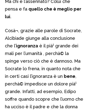
Ma chi è l’assennato? Colui che
pensa e fa
quello che è meglio per
lui
.
Cosà¬, grazie alle parole di Socrate,
Alcibiade giunge alla conclusione
che l’
ignoranza
è il pià¹ grande dei
mali per l’umanità , perchà© la
spinge verso ciò che è dannoso. Ma
Socrate lo frena, in quanto nota che
in certi casi l’ignoranza è un
bene
,
perchà© impedisce un dolore pià¹
grande. Infatti, ad esempio, Edipo
soffre quando scopre che l’uomo che
ha ucciso è il padre e che la donna