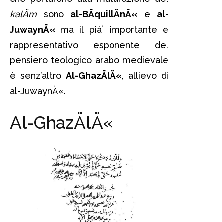
kalÄm
sono
al-BÄquillÄnÄ«
e
al-
JuwaynÄ«
ma il pià¹ importante e
rappresentativo esponente del
pensiero teologico arabo medievale
è senz’altro
Al-GhazÄlÄ«
, allievo di
al-JuwaynÄ«.
Al-GhazÄlÄ«