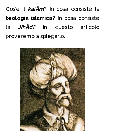
Cos’è il
kalÄm
? In cosa consiste la
teologia islamica
? In cosa consiste
la
JihÄd?
In questo articolo
proveremo a spiegarlo.