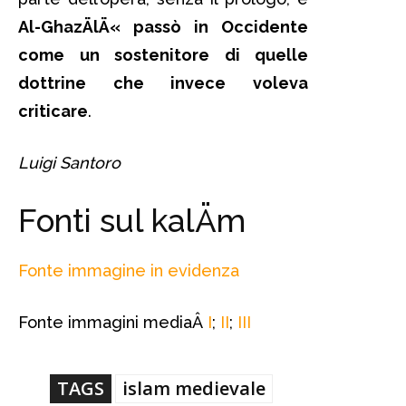
Al-GhazÄlÄ« passò in Occidente
come un sostenitore di quelle
dottrine che invece voleva
criticare
.
Luigi Santoro
Fonti sul kalÄm
Fonte immagine in evidenza
Fonte immagini mediaÂ
I
;
II
;
III
TAGS
islam medievale