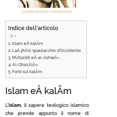
Il profeta Maometto. Che bell’ometto!
Indice dell'articolo
Islam eÂ kalÄm
LaÂ jihÄd, spauracchio d’Occidente
Mu’taziliti eÂ al-Ash’arÄ«
Al-GhazÄlÄ«
Fonti sul kalÄm
Islam eÂ kalÄm
L’
Islam
, il sapere teologico islamico
che prende appunto il nome di