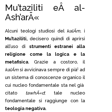
Mu’taziliti eÂ al-
Ash’arÄ«
Alcuni teologi studiosi del
kalÄm
, i
Mu’taziliti,
decisero quindi di aprirsi
all’uso di
strumenti estranei alla
religione come la logica e la
metafisica
. Grazie a costoro, il
kalÄm
si avvicinava sempre di pià¹ ad
un sistema di conoscenze organico il
cui nucleo fondamentale sta nel già
citato
tawhÄ«d
; tale nucleo
fondamentale si raggiunge con la
teologia negativa
.