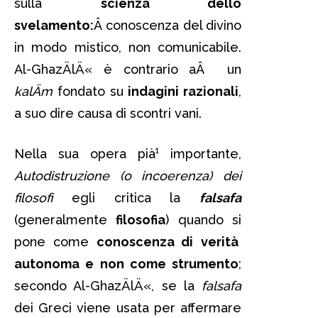
sulla
scienza dello
svelamento:
Â conoscenza del divino
in modo mistico, non comunicabile.
Al-GhazÄlÄ« è contrario aÂ un
kalÄm
fondato su
indagini razionali
,
a suo dire causa di scontri vani.
Nella sua opera pià¹ importante,
Autodistruzione (o incoerenza) dei
filosofi
egli critica la
falsafa
(generalmente
filosofia
) quando si
pone come
conoscenza di
verità
autonoma e non come strumento
;
secondo Al-GhazÄlÄ«, se la
falsafa
dei Greci viene usata per affermare