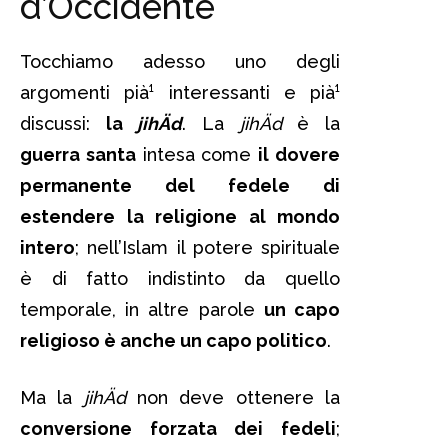
d’Occidente
Tocchiamo adesso uno degli
argomenti pià¹ interessanti e pià¹
discussi:
la
jihÄd
. La
jihÄd
è la
guerra santa
intesa come
il dovere
permanente del fedele di
estendere la religione al mondo
intero
; nell’Islam il potere spirituale
è di fatto indistinto da quello
temporale, in altre parole
un capo
religioso è anche un capo politico
.
Ma la
jihÄd
non deve ottenere la
conversione forzata dei fedeli
;