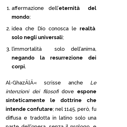
affermazione dell’
eternità del
mondo
;
idea che Dio conosca le
realtà
solo negli universali
;
l’immortalità solo dell’anima,
negando la resurrezione dei
corpi
.
Al-GhazÄlÄ« scrisse anche
Le
intenzioni dei filosofi
dove
espone
sinteticamente le dottrine che
intende confutare
; nel 1145, però, fu
diffusa e tradotta in latino solo una
parte dell’opera, senza il prologo, e