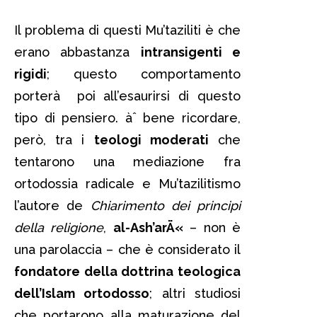
Il problema di questi Mu’taziliti è che
erano abbastanza
intransigenti e
rigidi
; questo comportamento
porterà poi all’esaurirsi di questo
tipo di pensiero. àˆ bene ricordare,
però, tra i
teologi moderati
che
tentarono una mediazione fra
ortodossia radicale e Mu’tazilitismo
l’autore de
Chiarimento dei principi
della religione
,
al-Ash’arÄ«
– non è
una parolaccia – che è considerato il
fondatore della dottrina teologica
dell’Islam ortodosso
; altri studiosi
che portarono alla maturazione del