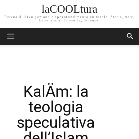
laCOOLtura
Rivista di divulgazione e approfondimento culturale. Storia, Arte,
Letteratura, Filosofia, Scienze.
KalÄm: la
teologia
speculativa
dell’Islam