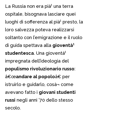
La Russia non era pià¹ una terra
ospitale, bisognava lasciare quei
luoghi di sofferenza al pià¹ presto, la
loro salvezza poteva realizzarsi
soltanto con l’emigrazione e il ruolo
di guida spettava alla
gioventà¹
studentesca
. Una gioventà¹
impregnata dell’ideologia del
populismo rivoluzionario russo
:
â€œ
andare al popolo
â€ per
istruirlo e guidarlo, cosà¬ come
avevano fatto i
giovani studenti
russi
negli anni ’70 dello stesso
secolo.