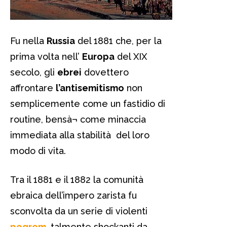
Fu nella
Russia
del 1881 che, per la
prima volta nell’
Europa
del XIX
secolo, gli
ebrei
dovettero
affrontare
l’antisemitismo
non
semplicemente come un fastidio di
routine, bensà¬ come minaccia
immediata alla stabilità del loro
modo di vita.
Tra il 1881 e il 1882 la comunità
ebraica dell’impero zarista fu
sconvolta da un serie di violenti
pogrom
, talmente shockanti da