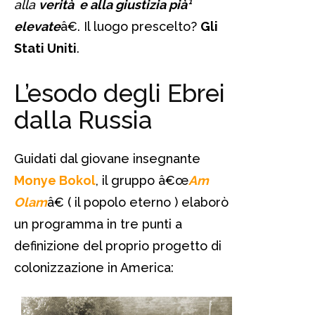
alla
verità e alla giustizia pià¹
elevate
â€. Il luogo prescelto?
Gli
Stati Uniti
.
L’esodo degli Ebrei
dalla Russia
Guidati dal giovane insegnante
Monye Bokol
, il gruppo â€œ
Am
Olam
â€ ( il popolo eterno ) elaborò
un programma in tre punti a
definizione del proprio progetto di
colonizzazione in America: