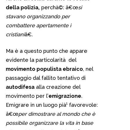
della polizia,
perchà©: â€œ
si
stavano organizzando per
combattere apertamente i
cristiani
â€.
Ma è a questo punto che appare
evidente la particolarità del
movimento populista ebraico
, nel
passaggio dal fallito tentativo di
autodifesa
alla creazione del
movimento per l’
emigrazione
.
Emigrare in un luogo pià¹ favorevole:
â€œ
per dimostrare al mondo che è
possibile organizzare la vita in base