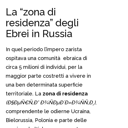
La “zona di
residenza” degli
Ebrei in Russia
In quel periodo l’impero zarista
ospitava una comunità ebraica di
circa 5 milioni di individui, per la
maggior parte costretti a vivere in
una ben determinata superficie
territoriale. La
zona di residenza
(
Ð§ÐµÑ€Ñ‚Ð° Ð¾ÑÐµÐ´Ð»Ð¾ÑÑ‚Ð¸
)
,
comprendente le odierne Ucraina,
Bielorussia, Polonia e parte delle